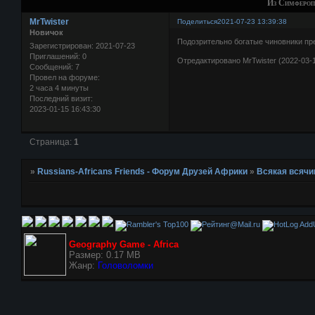
Из Симфероп
MrTwister
Поделиться
2021-07-23 13:39:38
Новичок
Подозрительно богатые чиновники пр
Зарегистрирован
: 2021-07-23
Приглашений:
0
Отредактировано MrTwister (2022-03-1
Сообщений:
7
Провел на форуме:
2 часа 4 минуты
Последний визит:
2023-01-15 16:43:30
Страница:
1
»
Russians-Africans Friends - Форум Друзей Африки
»
Всякая всячи
AddU
Geography Game - Africa
Размер: 0.17 MB
Жанр:
Головоломки