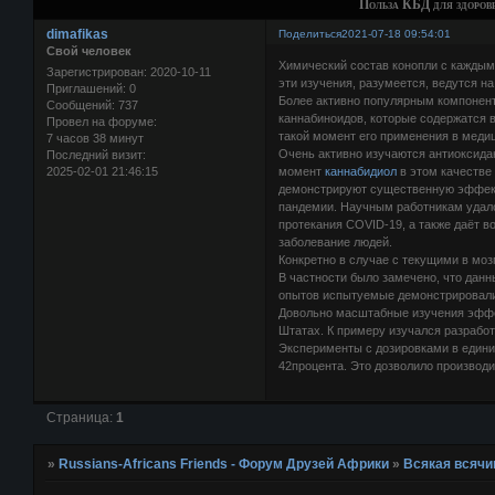
Польза КБД для здоров
dimafikas
Поделиться
2021-07-18 09:54:01
Свой человек
Химический состав конопли с каждым
Зарегистрирован
: 2020-10-11
эти изучения, разумеется, ведутся н
Приглашений:
0
Более активно популярным компонент
Сообщений:
737
каннабиноидов, которые содержатся в
Провел на форуме:
такой момент его применения в меди
7 часов 38 минут
Очень активно изучаются антиоксида
Последний визит:
2025-02-01 21:46:15
момент
каннабидиол
в этом качестве
демонстрируют существенную эффект
пандемии. Научным работникам удало
протекания COVID-19, а также даёт 
заболевание людей.
Конкретно в случае с текущими в мо
В частности было замечено, что дан
опытов испытуемые демонстрировали 
Довольно масштабные изучения эффе
Штатах. К примеру изучался разрабо
Эксперименты с дозировками в едини
42процента. Это дозволило производи
Страница:
1
»
Russians-Africans Friends - Форум Друзей Африки
»
Всякая всячи