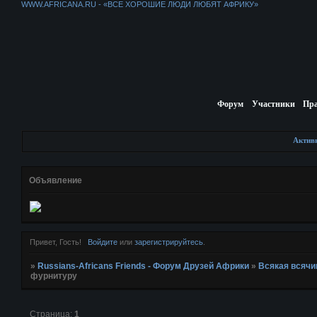
WWW.AFRICANA.RU - «ВСЕ ХОРОШИЕ ЛЮДИ ЛЮБЯТ АФРИКУ»
Форум
Участники
Пр
Актив
Объявление
Привет, Гость!
Войдите
или
зарегистрируйтесь
.
»
Russians-Africans Friends - Форум Друзей Африки
»
Всякая всячи
фурнитуру
Страница:
1