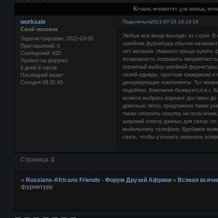
Купить фурнитуру для шитья, фур
worksale
Поделиться
2021-07-15 13:13:19
Свой человек
Любые все вещи выходят из строя. В 
Зарегистрирован
: 2021-03-05
швейная фурнитура обычно начинает 
Приглашений:
0
нет желания. Намного проще купить 
Сообщений:
920
возможность поправить неприятность
Провел на форуме:
огромный выбор швейной фурнитуры, 
6 дней 6 часов
своей одежды, простым гражданам и 
Последний визит:
Сегодня 08:35:43
декорирующие компоненты. Тут можно 
подобное. Компания базируется в г. 
можете выбрать вариант доставки до 
довольно легко, предложено также ук
также оплатить покупку на получении
широкий спектр данных для связи: о
мобильному телефону. Вдобавок можно
связь, чтобы уточнить перечень вопро
Страница:
1
»
Russians-Africans Friends - Форум Друзей Африки
»
Всякая всячи
фурнитуру