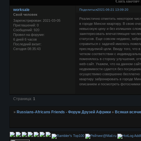
Cнять квартиру
worksale
Поделиться
2021-06-21 13:09:20
Свой человек
Реалистично отметить некоторое числ
Зарегистрирован
: 2021-03-05
в городе Минске квартиру. В свою оче
Приглашений:
0
невысокую цену и без излишних слож
Сообщений:
920
заинтересовать впечатляющее числен
Провел на форуме:
статусов. Еще совсем недавно, забр
6 дней 6 часов
справиться с задачей имелось пожел
Последний визит:
Сегодня 08:35:43
преследуемой цели. Ввиду того, что 
четком соответствии с индивидуаль
поменялось в сторону улучшения, отт
web-сайт. Укажем, что на данном сай
недвижимости сдается без посредник
осуществимо совершенно бесплатно и
квартиру забронировать в городе Мин
описанием и посмотреть фотоснимки 
Страница:
1
»
Russians-Africans Friends - Форум Друзей Африки
»
Всякая всячи
AddU