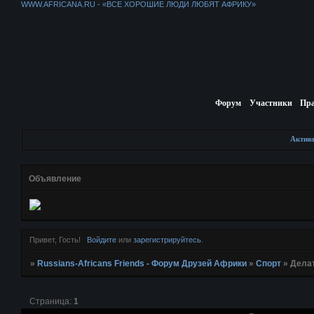
WWW.AFRICANA.RU - «ВСЕ ХОРОШИЕ ЛЮДИ ЛЮБЯТ АФРИКУ»
Форум
Участники
Пр
Актив
Объявление
Привет, Гость!
Войдите
или
зарегистрируйтесь
.
»
Russians-Africans Friends - Форум Друзей Африки
»
Спорт
»
Делат
Страница:
1