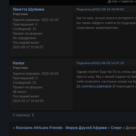
Делать ставки на 
Линетта Шубкина
Поделиться
2021-06-16 19:06:03
Участник
Как по мне, лучше всего в интернете
Зарегистрирован
: 2021-01-04
вы также найдете советы по будущим
Приглашений:
0
спортивных мероприятиях.
Сообщений:
15
Провел на форуме:
Не определено
Последний визит:
2022-09-27 22:45:57
Hantar
Поделиться
2021-06-29 14:37:19
Участник
Здравствуйте! Еще бы! Есть очень кр
Зарегистрирован
: 2020-10-03
просто шоу. Мы с женой ездили на Арм
Приглашений:
0
себе позволить частенько играю на б
Сообщений:
25
21.com/otzyvy/pinnacle-2/
переходите 
Провел на форуме:
48 минут
Последний визит:
2024-03-17 19:44:53
Страница:
1
»
Russians-Africans Friends - Форум Друзей Африки
»
Спорт
»
Делат