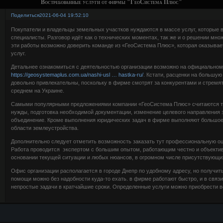
Востребованные услуги от фирмы "ГеоСистема Плюс"
Поделиться
2021-06-04 19:52:10
Покупатели и владельцы земельных участков нуждаются в массе услуг, которые в
специалисты. Разговор идёт как о технических моментах, так же и о решении мно
эти работы возможно доверить команде из «ГеоСистема Плюс», которая оказыва
услуг.
Детальнее ознакомиться с деятельностью организации возможно на официальном
https://geosystemaplus.com.ua/nashi-usl … hastka-ru/
. Кстати, расценки на большую
довольно привлекательны, поскольку в фирме смотрят за конкурентами и стремят
среднем на Украине.
Самыми популярными предложениями компании «ГеоСистема Плюс» считаются так
нужды, подготовка необходимой документации, изменение целевого направления 
объединение. Кроме выполнения юридических задач в фирме выполняют большое 
области землеустройства.
Дополнительно следует отметить возможность заказать тут профессиональную оц
Работа проводится экспертом с большим опытом, работающим честно и объектив
основании текущей ситуации и любых нюансов, в огромном числе присутствующи
Офис организации располагается в городе Днепр по удобному адресу, но получить
помощи можно без надобности куда-то ехать. в фирме работают быстро, и в связи
непростые задачи в кратчайшие сроки. Определенные услуги можно приобрести вс