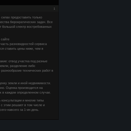
1
 силах предоставить только
жества бюрократических задач. Все
ет большой спектр востребованных
 сайте
 часть разновидностей сервиса
ся ставить цены ниже, чем в
ие: отвод участка под разные
земли, разделение либо
разнообразие технических работ в
енку земли и иной недвижимости.
но. Оценка производится на
х в каждом определенном случае.
 консультации и многие типы
 с этим решают в том числе и
его-навсего за 1-ин день.