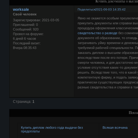
Купить документы о высше
worksale
Поделиться
2021-06-03 14:35:42
Свой человек
Явно не окажется особым преувеличен
Зарегистрирован
: 2021-03-05
прикупить документы или справки в
Приглашений:
0
процедура оформления классическим
Сообщений:
920
свидетельство о разводе
без сомнени
Провел на форуме:
документе об образовании, то отнюдь
6 дней 6 часов
затрачивать уйму времени и денежных
Последний визит:
Вчера 08:35:43
требуемой рабочей специальности. По
заказать диплом о высшем образовани
впоследствии после его потери. Прич
смерти человека, и для достаточно м
условие отсутствия каких-то докумен
решить. Вследствие того, что в как
компетентную фирму, и подать заявк
практически существующих предписан
разные свидетельства и справки в та
Страница:
1
Похо
Купить диплом любого года выдачи без
Всякая всячина
предоплаты