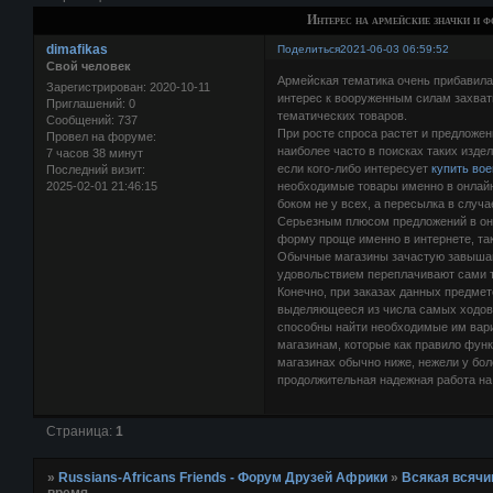
Интерес на армейские значки и 
dimafikas
Поделиться
2021-06-03 06:59:52
Свой человек
Армейская тематика очень прибавила
Зарегистрирован
: 2020-10-11
интерес к вооруженным силам захват
Приглашений:
0
тематических товаров.
Сообщений:
737
При росте спроса растет и предложен
Провел на форуме:
наиболее часто в поисках таких изде
7 часов 38 минут
если кого-либо интересует
купить во
Последний визит:
2025-02-01 21:46:15
необходимые товары именно в онлайн-
боком не у всех, а пересылка в случ
Серьезным плюсом предложений в онл
форму проще именно в интернете, та
Обычные магазины зачастую завышают 
удовольствием переплачивают сами т
Конечно, при заказах данных предмет
выделяющееся из числа самых ходовы
способны найти необходимые им вари
магазинам, которые как правило функ
магазинах обычно ниже, нежели у бо
продолжительная надежная работа на
Страница:
1
»
Russians-Africans Friends - Форум Друзей Африки
»
Всякая всячи
время