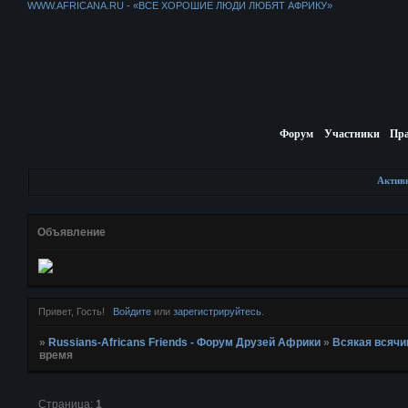
WWW.AFRICANA.RU - «ВСЕ ХОРОШИЕ ЛЮДИ ЛЮБЯТ АФРИКУ»
Форум
Участники
Пр
Актив
Объявление
Привет, Гость!
Войдите
или
зарегистрируйтесь
.
»
Russians-Africans Friends - Форум Друзей Африки
»
Всякая всячи
время
Страница:
1