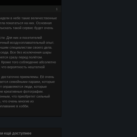
1
идели в небе такие величественные
гла покататься на них. Основная
отыскать такой сервис будет очень
ти. Для них и посетителей
личный воздухоплавательный опыт.
чшим специалистам своего дела.
 сюда. Все без исключения шары
ются сразу перед полётом.
. Кроме того соблюдение абсолютно
к что вероятность нештатной
у достаточно приемлемы. Её очень
ывается семейными парами, которые
ёт оправляются люди, которые
ие креативные фотографии.
ренным, что приобретет сильный
 что очень многие из
плавание в хобби.
и ещё доступнее