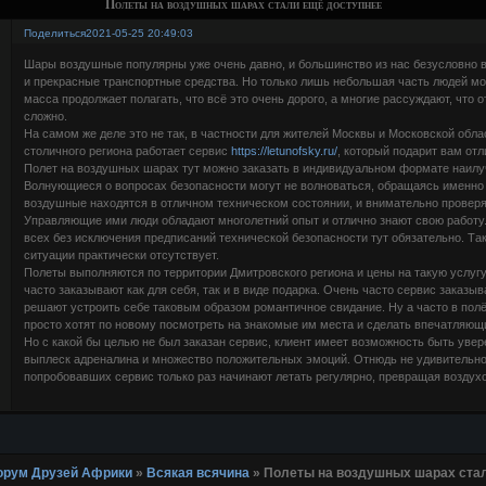
Полеты на воздушных шарах стали ещё доступнее
Поделиться
2021-05-25 20:49:03
Шары воздушные популярны уже очень давно, и большинство из нас безусловно в
и прекрасные транспортные средства. Но только лишь небольшая часть людей мо
масса продолжает полагать, что всё это очень дорого, а многие рассуждают, что 
сложно.
На самом же деле это не так, в частности для жителей Москвы и Московской облас
столичного региона работает сервис
https://letunofsky.ru/
, который подарит вам от
Полет на воздушных шарах тут можно заказать в индивидуальном формате наилу
Волнующиеся о вопросах безопасности могут не волноваться, обращаясь именно
воздушные находятся в отличном техническом состоянии, и внимательно проверя
Управляющие ими люди обладают многолетний опыт и отлично знают свою работу
всех без исключения предписаний технической безопасности тут обязательно. Та
ситуации практически отсутствует.
Полеты выполняются по территории Дмитровского региона и цены на такую услуг
часто заказывают как для себя, так и в виде подарка. Очень часто сервис заказ
решают устроить себе таковым образом романтичное свидание. Ну а часто в пол
просто хотят по новому посмотреть на знакомые им места и сделать впечатляющ
Но с какой бы целью не был заказан сервис, клиент имеет возможность быть уве
выплеск адреналина и множество положительных эмоций. Отнюдь не удивительно,
попробовавших сервис только раз начинают летать регулярно, превращая воздухо
 Форум Друзей Африки
»
Всякая всячина
»
Полеты на воздушных шарах стал