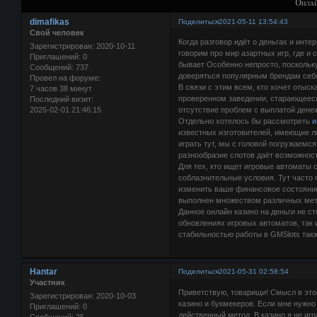
Онлай
dimafikas
Поделиться
2021-05-11 13:54:43
Свой человек
Когда разговор идёт о деньгах и инт
Зарегистрирован
: 2020-10-11
говорим про мир азартных игр, где и
Приглашений:
0
бывает Особенно непросто, поскольку
Сообщений:
737
доверяться популярным брендам себ
Провел на форуме:
В связи с этим всем, кто хочет отыск
7 часов 38 минут
проверенном заведении, старающееся
Последний визит:
2025-02-01 21:46:15
отсутствие проблем с выплатой денеж
Отдельно хотелось бы рассмотреть
и
известных изготовителей, имеющие л
играть тут, мы с головой погружаемс
разнообразие слотов даёт возможнос
Для тех, кто ищет игровые автоматы 
соблазнительные условия. Тут часто
изменить ваше финансовое состояние
выполнен множеством различных мет
Данное онлайн казино на деньги не с
обновлениях игровых автоматов, так 
стабильностью работы в GMSlots такж
Hantar
Поделиться
2021-05-31 02:58:54
Участник
Приветствую, товарищи! Смысл в этом
Зарегистрирован
: 2020-10-03
казино и букмекеров. Если мне нужно 
Приглашений:
0
действенный метод. В казино я не иг