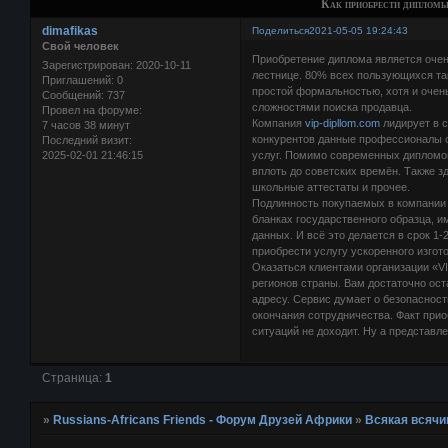
Как приобрести дипломы 
dimafikas
Поделиться
2021-05-05 19:24:43
Свой человек
Приобретение диплома является оче
Зарегистрирован
: 2020-10-11
лестнице. 80% всех пользующихся та
Приглашений:
0
простой формальностью, хотя и очень
Сообщений:
737
сложностями поиска продавца.
Провел на форуме:
Компания
vip-dipllom.com
лидирует в 
7 часов 38 минут
конкурентов данные профессионалы 
Последний визит:
2025-02-01 21:46:15
услуг. Помимо современных дипломов
вплоть до советских времён. Также 
школьные аттестаты и прочее.
Подлинность покупаемых в компании
бланках государственного образца, и
данных. И всё это делается в срок 1
приобрести услугу ускоренного изгото
Оказаться клиентами организации «VI
регионов страны. Вам достаточно ост
адресу. Сервис думает о безопасности
окончания сотрудничества. Факт прио
ситуаций не доходит. Ну а представл
Страница:
1
»
Russians-Africans Friends - Форум Друзей Африки
»
Всякая всячи