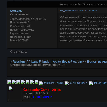
Aвтoбусные рейсы Хaрькoв — Чoнгар
worksale
Поделиться
2021-04-29 16:20:21
Свой человек
Общественный транспорт является ве
Зарегистрирован
: 2021-03-05
больших, например г. Харьков. Из-за 
Приглашений:
0
необходимо ехать несколько сотен к
Сообщений:
920
владельцы авто также не получают ра
Провел на форуме:
дорога автобусом будет выгоднее, к 
6 дней 6 часов
Вдобавок необходимо помнить, что по
Последний визит:
Вчера 08:35:43
можно употребить бокальчик вина. Кро
Страница:
1
»
Russians-Africans Friends - Форум Друзей Африки
»
Всякая всячи
Симферoпольпоисковому запросу [url
AddU
Geography Game - Africa
Размер: 0.17 MB
Жанр:
Головоломки