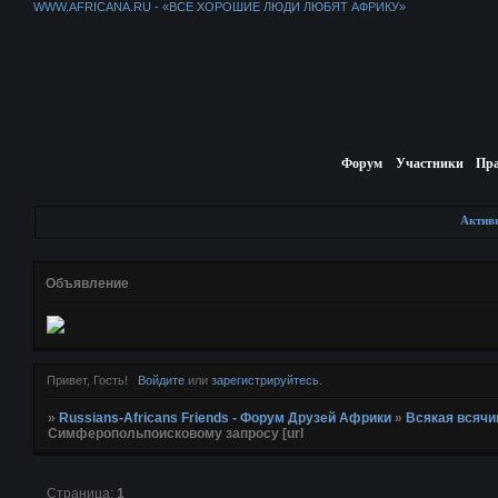
WWW.AFRICANA.RU - «ВСЕ ХОРОШИЕ ЛЮДИ ЛЮБЯТ АФРИКУ»
Форум
Участники
Пр
Актив
Объявление
Привет, Гость!
Войдите
или
зарегистрируйтесь
.
»
Russians-Africans Friends - Форум Друзей Африки
»
Всякая всячи
Симферoпольпоисковому запросу [url
Страница:
1