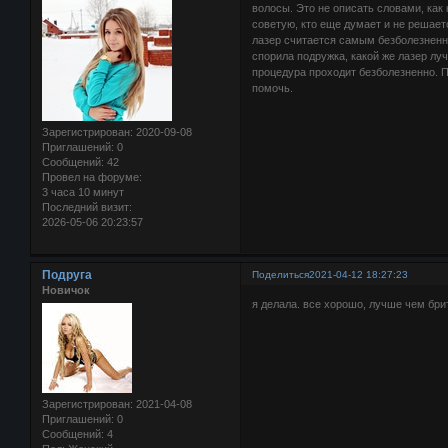
волосы. Это не описать словами, как
советую, кто еще думает и не решае
лазер считается самым безболезнен
спорила подружка, какой же лазер луч
процедура проходит безболезненно. 
помочь.
Зарегистрирован
: 2020-09-08
Приглашений:
0
Сообщений:
42
Провел на форуме:
3 часа 10 минут
Последний визит:
2026-05-06 20:23:57
Подруга
Поделиться
2021-04-12 18:27:23
Новичок
я делала. все хорошо, лучше чем бри
Зарегистрирован
: 2021-04-08
Приглашений:
0
Сообщений:
4