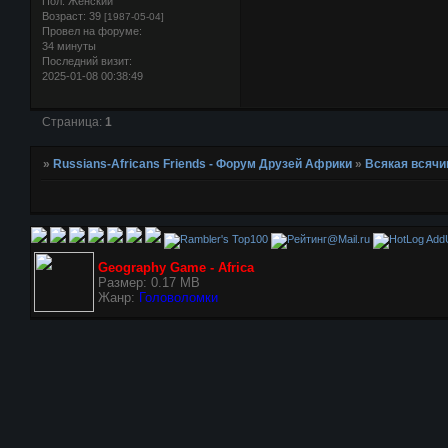
Пол:
Женский
Возраст:
39
[1987-05-04]
Провел на форуме:
34 минуты
Последний визит:
2025-01-08 00:38:49
Страница:
1
»
Russians-Africans Friends - Форум Друзей Африки
»
Всякая всячи
AddU
Geography Game - Africa
Размер: 0.17 MB
Жанр:
Головоломки