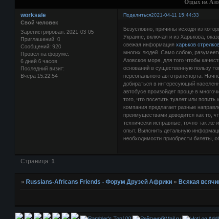
Отдых на Азо
worksale
Поделиться
2021-04-11 15:44:33
Свой человек
Безусловно, причины исходя из котор
Зарегистрирован
: 2021-03-05
Украине, включая и из Харькова, ока
Приглашений:
0
свежая информация
харьков стрелко
Сообщений:
920
многих людей. Само собою, разумеетс
Провел на форуме:
Азовское море, для того чтобы качес
6 дней 6 часов
оснований в существенную пользу тог
Последний визит:
Вчера 15:22:54
персонального автотранспорта. Начне
добираться в интересующий населенны
автобусе произойдет проще в многоч
того, что посетить туалет или попит
компания предлагает разные направ
преимуществами доводится как то, ч
технически исправные, точно так же 
опыт. Выяснить детальную информацию
необходимости приобрести билеты, о
Страница:
1
»
Russians-Africans Friends - Форум Друзей Африки
»
Всякая всячи
AddU