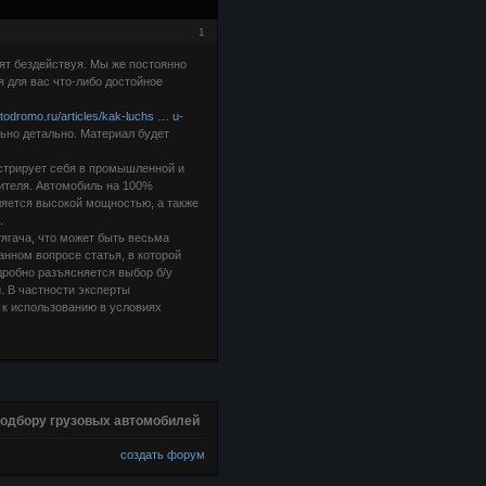
1
дят бездействуя. Мы же постоянно
 для вас что-либо достойное
utodromo.ru/articles/kak-luchs … u-
ьно детально. Материал будет
стрирует себя в промышленной и
ителя. Автомобиль на 100%
ляется высокой мощностью, а также
.
ягача, что может быть весьма
нном вопросе статья, в которой
робно разъясняется выбор б/у
. В частности эксперты
 к использованию в условиях
подбору грузовых автомобилей
создать форум