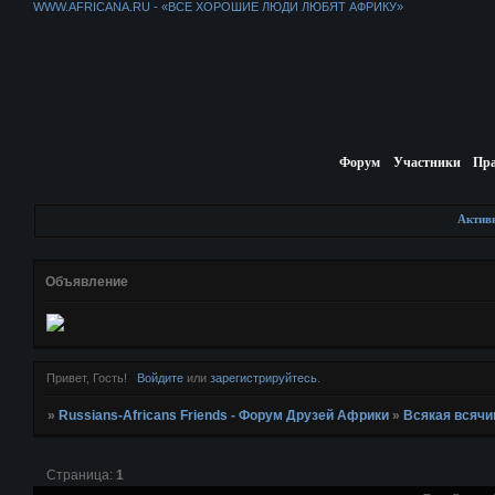
WWW.AFRICANA.RU - «ВСЕ ХОРОШИЕ ЛЮДИ ЛЮБЯТ АФРИКУ»
Форум
Участники
Пр
Актив
Объявление
Привет, Гость!
Войдите
или
зарегистрируйтесь
.
»
Russians-Africans Friends - Форум Друзей Африки
»
Всякая всячи
Страница:
1