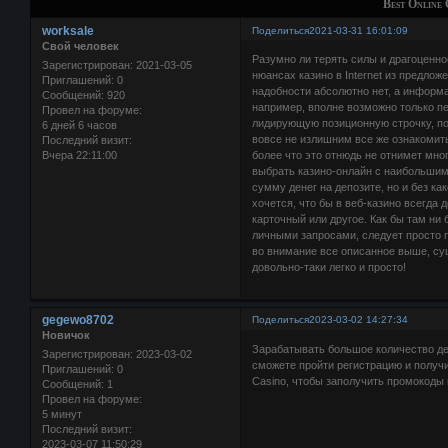
Best Online 
worksale
Поделиться
2021-03-31 16:01:09
Свой человек
Разумно ли терять силы и драгоценн
Зарегистрирован
: 2021-03-05
нюансах казино в Internet из предло
Приглашений:
0
надобности абсолютно нет, а информ
Сообщений:
920
например, вполне возможно только пе
Провел на форуме:
лидирующую позиционную строчку, по
6 дней 6 часов
вовсе не излишним все же ознакомить
Последний визит:
Вчера 22:11:00
более что это отнюдь не отнимет мно
выбрать казино-онлайн с наибольшим
сумму денег на депозите, но и без ка
хочется, что бы в веб-казино всегда 
карточный или другое. Как бы там ни
личными запросами, следует просто 
во внимание все описанное выше, су
довольно-таки легко и просто!
gegewo8702
Поделиться
2023-03-02 14:27:34
Новичок
Зарабатывать большое количество де
Зарегистрирован
: 2023-03-02
сможете пройти регистрацию и получ
Приглашений:
0
Casino, чтобы заполучить промокоды 
Сообщений:
1
Провел на форуме:
5 минут
Последний визит:
2023-03-07 11:50:29