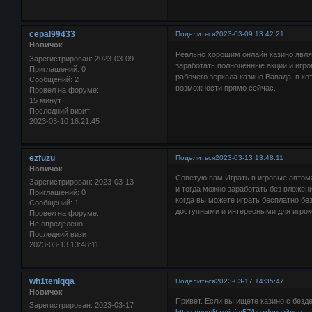
cepal99433
Поделиться
2023-03-09 13:42:21
Новичок
Реально хорошим онлайн казино явля
Зарегистрирован
: 2023-03-09
заработать полноценные акции и игро
Приглашений:
0
рабочего зеркала казино Вавада, в к
Сообщений:
2
возможности прямо сейчас.
Провел на форуме:
15 минут
Последний визит:
2023-03-10 16:21:45
ezfuzu
Поделиться
2023-03-13 13:48:11
Новичок
Советую вам Играть в игровые автом
Зарегистрирован
: 2023-03-13
и тогда можно заработать без вложен
Приглашений:
0
когда вы можете играть бесплатно без
Сообщений:
1
доступными и интересными для игрок
Провел на форуме:
Не определено
Последний визит:
2023-03-13 13:48:11
wh1teniqqa
Поделиться
2023-03-17 14:35:47
Новичок
Привет. Если вы ищете казино с безд
Зарегистрирован
: 2023-03-17