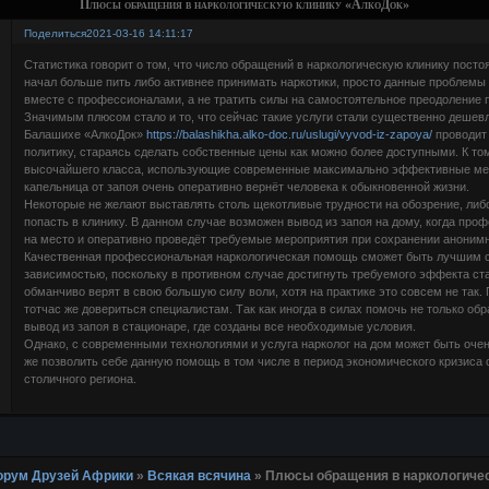
Плюсы обращения в наркологическую клинику «АлкоДок»
Поделиться
2021-03-16 14:11:17
Статистика говорит о том, что число обращений в наркологическую клинику постоян
начал больше пить либо активнее принимать наркотики, просто данные проблемы
вместе с профессионалами, а не тратить силы на самостоятельное преодоление 
Значимым плюсом стало и то, что сейчас такие услуги стали существенно дешевле
Балашихе «АлкоДок»
https://balashikha.alko-doc.ru/uslugi/vyvod-iz-zapoya/
проводит
политику, стараясь сделать собственные цены как можно более доступными. К то
высочайшего класса, использующие современные максимально эффективные мето
капельница от запоя очень оперативно вернёт человека к обыкновенной жизни.
Некоторые не желают выставлять столь щекотливые трудности на обозрение, либ
попасть в клинику. В данном случае возможен вывод из запоя на дому, когда пр
на место и оперативно проведёт требуемые мероприятия при сохранении анонимн
Качественная профессиональная наркологическая помощь сможет быть лучшим 
зависимостью, поскольку в противном случае достигнуть требуемого эффекта ст
обманчиво верят в свою большую силу воли, хотя на практике это совсем не так.
тотчас же довериться специалистам. Так как иногда в силах помочь не только об
вывод из запоя в стационаре, где созданы все необходимые условия.
Однако, с современными технологиями и услуга нарколог на дом может быть оче
же позволить себе данную помощь в том числе в период экономического кризиса 
столичного региона.
 Форум Друзей Африки
»
Всякая всячина
»
Плюсы обращения в наркологиче