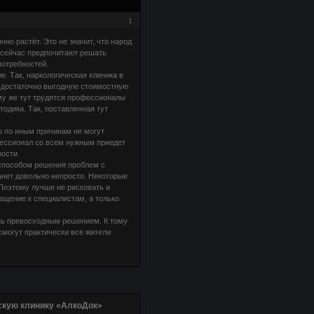
1
но растёт. Это не значит, что народ
 сейчас предпочитают решать
потребностей.
. Так, наркологическая клиника в
 достаточно выгодную стоимостную
му же тут трудятся профессионалы
дики. Так, поставленная тут
о по иным причинам не могут
офессионал со всем нужным приедет
ости.
способом решения проблем с
анет довольно непросто. Некоторые
 Поэтому лучше не рисковать и
ращение к специалистам, а только
нь превосходным решением. К тому
смогут практически все жители
скую клинику «АлкоДок»