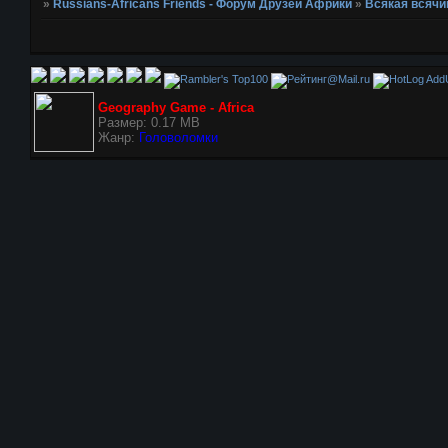
»
Russians-Africans Friends - Форум Друзей Африки
»
Всякая всячи
AddU
Geography Game - Africa
Размер: 0.17 MB
Жанр:
Головоломки