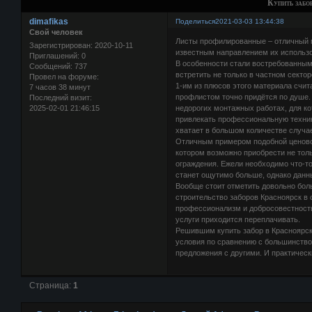
Купить забо
dimafikas
Поделиться
2021-03-03 13:44:38
Свой человек
Листы профилированные – отличный м
Зарегистрирован
: 2020-10-11
известным направлением их использо
Приглашений:
0
В особенности стали востребованным
Сообщений:
737
встретить не только в частном сектор
Провел на форуме:
1-им из плюсов этого материала счит
7 часов 38 минут
профлистом точно придётся по душе. 
Последний визит:
2025-02-01 21:46:15
недорогих монтажных работах, для ко
привлекать профессиональную техник
хватает в большом количестве случа
Отличным примером подобной ценовой
котором возможно приобрести не толь
ограждения. Ежели необходимо что-то
станет ощутимо больше, однако данны
Вообще стоит отметить довольно бо
строительство заборов Красноярск в 
профессионализм и добросовестность
услуги приходится переплачивать.
Решившим купить забор в Красноярск
условия по сравнению с большинство
предложения с другими. И практичес
Страница:
1