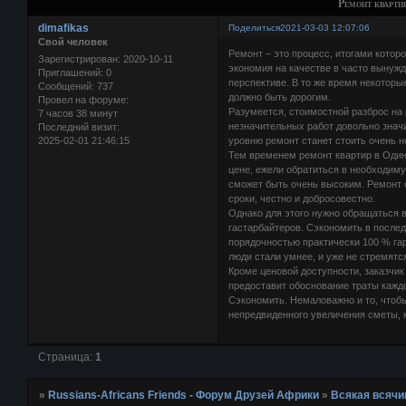
Ремонт кварти
dimafikas
Поделиться
2021-03-03 12:07:06
Свой человек
Ремонт – это процесс, итогами котор
Зарегистрирован
: 2020-10-11
экономия на качестве в часто вынужд
Приглашений:
0
перспективе. В то же время некоторы
Сообщений:
737
должно быть дорогим.
Провел на форуме:
Разумеется, стоимостной разброс на 
7 часов 38 минут
незначительных работ довольно значи
Последний визит:
2025-02-01 21:46:15
уровню ремонт станет стоить очень н
Тем временем ремонт квартир в Оди
цене, ежели обратиться в необходим
сможет быть очень высоким. Ремонт 
сроки, честно и добросовестно.
Однако для этого нужно обращаться в
гастарбайтеров. Сэкономить в послед
порядочностью практически 100 % га
люди стали умнее, и уже не стремятс
Кроме ценовой доступности, заказчи
предоставит обоснование траты каждо
Сэкономить. Немаловажно и то, чтоб
непредвиденного увеличения сметы, 
Страница:
1
»
Russians-Africans Friends - Форум Друзей Африки
»
Всякая всячи