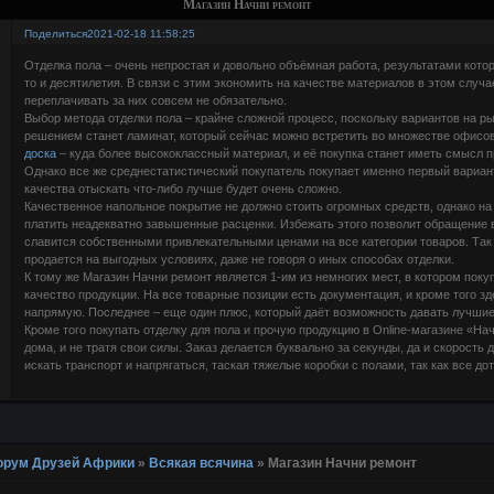
Магазин Начни ремонт
Поделиться
2021-02-18 11:58:25
Отделка пола – очень непростая и довольно объёмная работа, результатами кото
то и десятилетия. В связи с этим экономить на качестве материалов в этом случа
переплачивать за них совсем не обязательно.
Выбор метода отделки пола – крайне сложной процесс, поскольку вариантов на р
решением станет ламинат, который сейчас можно встретить во множестве офисо
доска
– куда более высококлассный материал, и её покупка станет иметь смысл 
Однако все же среднестатистический покупатель покупает именно первый вариант
качества отыскать что-либо лучше будет очень сложно.
Качественное напольное покрытие не должно стоить огромных средств, однако на
платить неадекватно завышенные расценки. Избежать этого позволит обращение 
славится собственными привлекательными ценами на все категории товаров. Так
продается на выгодных условиях, даже не говоря о иных способах отделки.
К тому же Магазин Начни ремонт является 1-им из немногих мест, в котором пок
качество продукции. На все товарные позиции есть документация, и кроме того з
напрямую. Последнее – еще один плюс, который даёт возможность давать лучшие
Кроме того покупать отделку для пола и прочую продукцию в Online-магазине «На
дома, и не тратя свои силы. Заказ делается буквально за секунды, да и скорость 
искать транспорт и напрягаться, таская тяжелые коробки с полами, так как все до
 Форум Друзей Африки
»
Всякая всячина
»
Магазин Начни ремонт