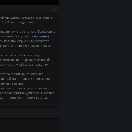
1
рой мы хотим пользоваться годы, а
е 100% не следует, но и
ынке присутствует много. Идеальным
в и домов. Разумеется
паркетная
при наличии серьезных бюджетов.
, так как по соотношению цены и
 этом рынке часто приходится
в магазин Начни ремонт, который
 же упомянутый выше паркет тут
упателю гарантируют хорошее
десь работают с производителями
 цены на рынке.
чни ремонт» возможно не покидая
доставки приятно удивляет. Незачем
тавят и поднимут прямо на этаж.