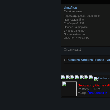
dimafikas
Свой человек
Зарегистрирован
: 2020-10-11
Приглашений:
0
Сообщений:
737
Провел на форуме:
7 часов 38 минут
Последний визит:
2025-02-01 21:46:15
Страница:
1
»
Russians-Africans Friends -
Geography Game - Af
Размер: 0.17 MB
Жанр:
Головоломки