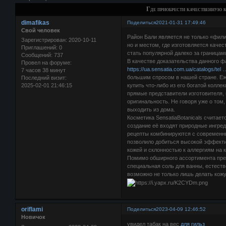
Где приобрести качественную 
dimafikas
Поделиться
2021-01-31 17:49:46
Свой человек
Район Бали является не только «фил
Зарегистрирован
: 2020-10-11
но и местом, где изготовляется каче
Приглашений:
0
стать популярной далеко за границам
Сообщений:
737
В качестве доказательства данного ф
Провел на форуме:
https://ua.sensatia.com.ua/catalogs/tel 
7 часов 38 минут
большим спросом в нашей стране. Еж
Последний визит:
2025-02-01 21:46:15
купить что-либо из его богатой колле
прямые представители изготовителя,
оригинальность. Не говоря уже о том
выходить из дома.
Косметика SensatiaBotanicals считае
создание её входят природные ингре
рецепты комбинируются с современн
позволило добиться высокой эффекти
кожей и склонностью к аллергиям на 
Помимо обширного ассортимента препа
специальная соль для ванны, естест
возможно не только лишь делать кожу
oriflami
Поделиться
2023-04-09 12:46:52
Новичок
увидел табак на вес
для гильз