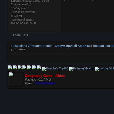
Зарегистрирован
: 2023-04-09
Приглашений:
0
Сообщений:
7
Провел на форуме:
11 минут
Последний визит:
2023-04-09 12:46:52
Страница:
1
»
Russians-Africans Friends - Форум Друзей Африки
»
Всякая всячи
условиях
AddU
Geography Game - Africa
Размер: 0.17 MB
Жанр:
Головоломки