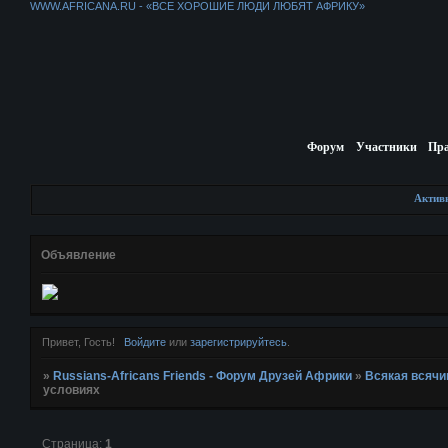
WWW.AFRICANA.RU - «ВСЕ ХОРОШИЕ ЛЮДИ ЛЮБЯТ АФРИКУ»
Форум
Участники
Пр
Актив
Объявление
Привет, Гость!
Войдите
или
зарегистрируйтесь
.
»
Russians-Africans Friends - Форум Друзей Африки
»
Всякая всячи
условиях
Страница:
1