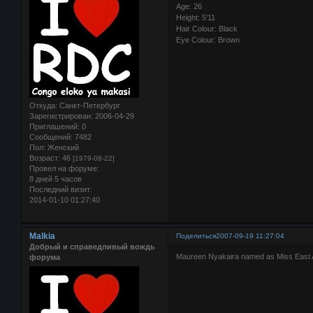
Age: 26
Height: 5'11
Hair Colour: Black
Eye Colour: Brown
Откуда:
Санкт-Петербург
Зарегистрирован
: 2006-04-29
Приглашений:
0
Сообщений:
7482
Пол:
Женский
Возраст:
46
[1979-08-22]
Провел на форуме:
8 дней 5 часов
Последний визит:
2014-01-10 01:27:40
Malkia
Поделиться
2007-09-19 11:27:04
Добрый и справедливый вождь
Maureen Nyakaira named as Miss East 
форума