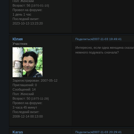
Пол:
Женский
Возраст:
56
[1970-01-10]
Провел на форуме:
1 день 1 час
Последний визит:
2023-10-13 13:23:20
Юлия
Поделиться
2007-11-03 19:49:41
Участник
Интересно, если одна женщина сказал
немного подумать сначала?
Зарегистрирован
: 2007-05-12
Приглашений:
0
Сообщений:
14
Пол:
Женский
Возраст:
50
[1975-11-28]
Провел на форуме:
3 часа 45 минут
Последний визит:
2008-12-14 00:13:00
Karas
Поделиться
2007-11-03 20:29:41