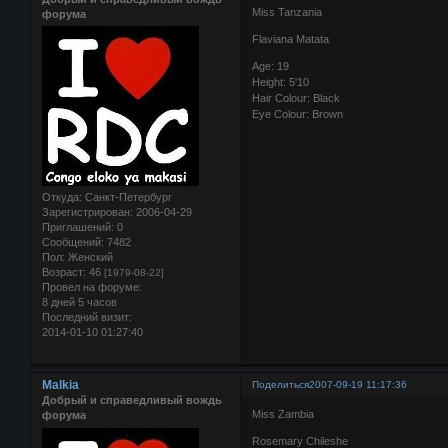
Miss Tanzania
форума
Flaviana Matata
Age: 19
Height: 5'10
Hair Colour: Black
Eye Colour: Brown
Откуда:
Санкт-Петербург
Зарегистрирован
: 2006-04-29
Приглашений:
0
Сообщений:
7482
Пол:
Женский
Возраст:
46
[1979-08-22]
Провел на форуме:
8 дней 5 часов
Последний визит:
2014-01-10 01:27:40
Malkia
Поделиться
2007-09-19 11:17:36
Добрый и справедливый вождь
Miss Zambia
форума
Rosemary Chileshe