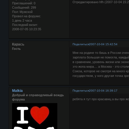
Отредактировано hfh (2007-10-04 15:2
Приглашений:
0
Сообщений:
299
Пол:
Мужской
Провел на форуме:
1 день 2 часа
Последний визит:
2008-07-05 10:23:35
Карась
Поделиться
2007-10-04 15:42:54
Гость
Мне на родине то бишь в России очен
зарплата большая не помогла, каждый 
в сравнении, уровень жизни или эконо
это жопа мира.... а Москва - это сто
Союза, которое не смотря на много к
государством, у кого другая точка зре
Malkia
Поделиться
2007-10-04 16:39:17
Добрый и справедливый вождь
ребята я тут про красавиц а вы про жо
форума