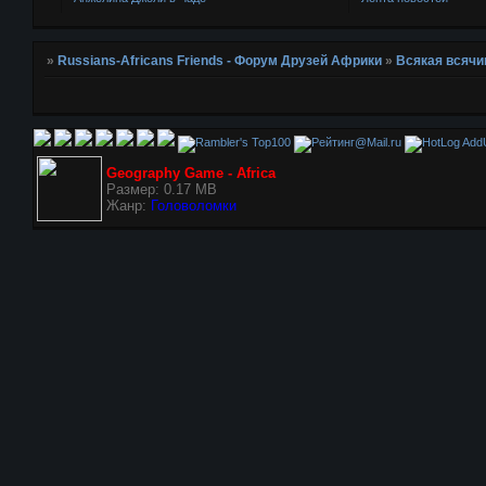
»
Russians-Africans Friends - Форум Друзей Африки
»
Всякая всячи
AddU
Geography Game - Africa
Размер: 0.17 MB
Жанр:
Головоломки