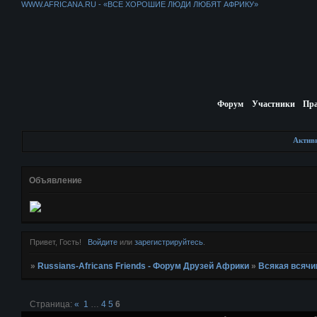
WWW.AFRICANA.RU - «ВСЕ ХОРОШИЕ ЛЮДИ ЛЮБЯТ АФРИКУ»
Форум
Участники
Пр
Актив
Объявление
Привет, Гость!
Войдите
или
зарегистрируйтесь
.
»
Russians-Africans Friends - Форум Друзей Африки
»
Всякая всячи
Страница:
«
1
…
4
5
6