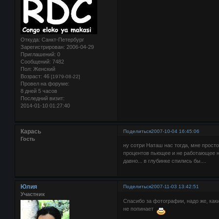
Откуда:
Санкт-Петербург
Зарегистрирован
: 2006-04-29
Приглашений:
0
Сообщений:
7482
Пол:
Женский
Возраст:
46
[1979-08-22]
Провел на форуме:
8 дней 5 часов
Последний визит:
2014-01-10 01:27:40
Карась
Поделиться
2007-10-04 16:45:06
Гость
ну сотри Наташ нас тогда, мне просто
процентов пьющее и не работающее н
давно... в глубинке спились бы....
Юлия
Поделиться
2007-11-03 13:42:51
Участник
Спасибо за фотографии, надо же, ка
не попинает