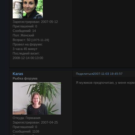
Зарегистрирован
: 2007-05-12
Приглашений:
0
Сообщений:
14
Пол:
Женский
Возраст:
50
[1975-11-28]
Провел на форуме:
3 часа 45 минут
Последний визит:
2008-12-14 00:13:00
Karas
Поделиться
2007-11-03 19:45:57
Рыбка форума
Я мужиков предпочитаю, у меня норма
Откуда:
Германия
Зарегистрирован
: 2007-04-25
Приглашений:
0
Сообщений:
1108