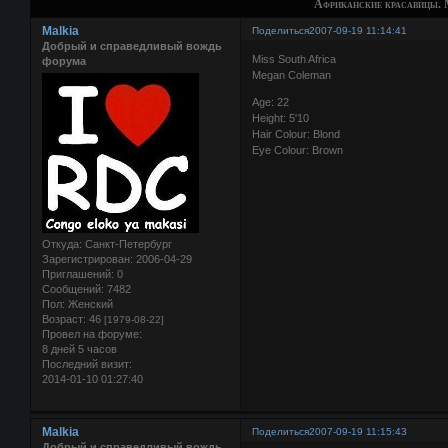
Африканские красавицы. 
Malkia
Поделиться
2007-09-19 11:14:41
Добрый и справедливый вождь
Miss South Africa
форума
Megan Coleman
Age: 22
Height: 5'10
Hair Colour: Blond
Eye Colour: Brown
Откуда:
Санкт-Петербург
Зарегистрирован
: 2006-04-29
Приглашений:
0
Сообщений:
7482
Пол:
Женский
Возраст:
46
[1979-08-22]
Провел на форуме:
8 дней 5 часов
Последний визит:
2014-01-10 01:27:40
Malkia
Поделиться
2007-09-19 11:15:43
Добрый и справедливый вождь