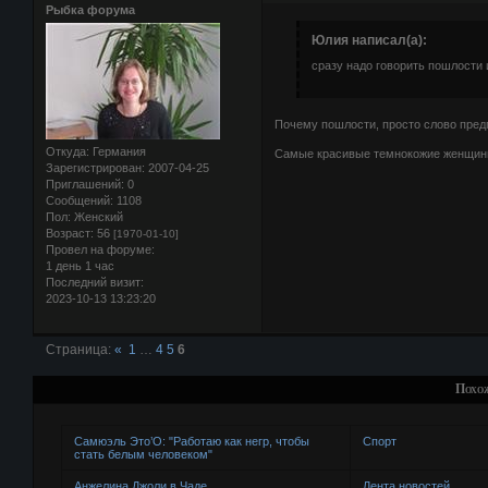
Рыбка форума
Юлия написал(а):
сразу надо говорить пошлости
Почему пошлости, просто слово предпо
Откуда:
Германия
Самые красивые темнокожие женщины 
Зарегистрирован
: 2007-04-25
Приглашений:
0
Сообщений:
1108
Пол:
Женский
Возраст:
56
[1970-01-10]
Провел на форуме:
1 день 1 час
Последний визит:
2023-10-13 13:23:20
Страница:
«
1
…
4
5
6
Похо
Самюэль Это’О: "Работаю как негр, чтобы
Спорт
стать белым человеком"
Анжелина Джоли в Чаде
Лента новостей