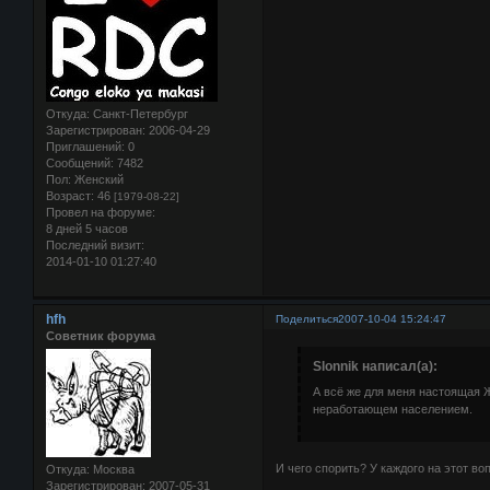
Откуда:
Санкт-Петербург
Зарегистрирован
: 2006-04-29
Приглашений:
0
Сообщений:
7482
Пол:
Женский
Возраст:
46
[1979-08-22]
Провел на форуме:
8 дней 5 часов
Последний визит:
2014-01-10 01:27:40
hfh
Поделиться
2007-10-04 15:24:47
Советник форума
Slonnik написал(а):
А всё же для меня настоящая 
неработающем населением.
И чего спорить? У каждого на этот во
Откуда:
Москва
Зарегистрирован
: 2007-05-31