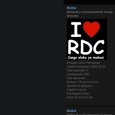
Malkia
Добрый и справедливый вождь
форума
Откуда:
Санкт-Петербург
Зарегистрирован
: 2006-04-29
Приглашений:
0
Сообщений:
7482
Пол:
Женский
Возраст:
46
[1979-08-22]
Провел на форуме:
8 дней 5 часов
Последний визит:
2014-01-10 01:27:40
Malkia
Добрый и справедливый вождь