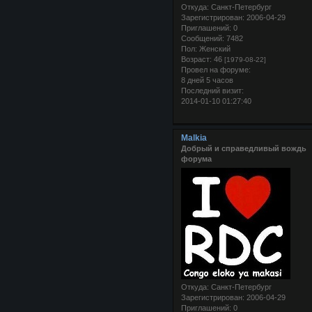
Откуда:
Санкт-Петербург
Зарегистрирован
: 2006-04-29
Приглашений:
0
Сообщений:
7482
Пол:
Женский
Возраст:
46
[1979-08-22]
Провел на форуме:
8 дней 5 часов
Последний визит:
2014-01-10 01:27:40
Malkia
Добрый и справедливый вождь
форума
Откуда:
Санкт-Петербург
Зарегистрирован
: 2006-04-29
Приглашений:
0