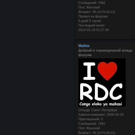
Сообщений:
7482
Пол:
Женский
Возраст:
46
[1979-08-22]
Провел на форуме:
8 дней 5 часов
Последний визит:
2014-01-10 01:27:40
Malkia
Добрый и справедливый вождь
форума
Откуда:
Санкт-Петербург
Зарегистрирован
: 2006-04-29
Приглашений:
0
Сообщений:
7482
Пол:
Женский
Возраст:
46
[1979-08-22]