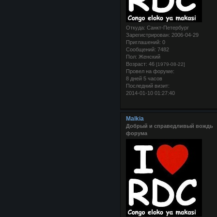
Откуда:
Санкт-Петербург
Зарегистрирован
: 2006-04-29
Приглашений:
0
Сообщений:
7482
Пол:
Женский
Возраст:
46
[1979-08-22]
Провел на форуме:
8 дней 5 часов
Последний визит:
2014-01-10 01:27:40
Malkia
Добрый и справедливый вождь
форума