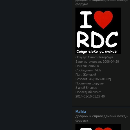
форума
Откуда:
Санкт-Петербург
Зарегистрирован
: 2006-04-29
Приглашений:
0
Сообщений:
7482
Пол:
Женский
Возраст:
46
[1979-08-22]
Провел на форуме:
8 дней 5 часов
Последний визит:
2014-01-10 01:27:40
Malkia
Добрый и справедливый вождь
форума