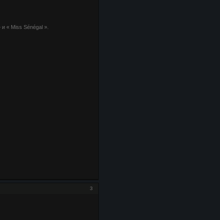
 и « Miss Sénégal ».
3