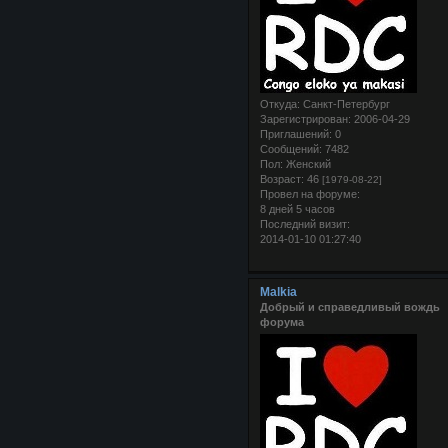
Откуда:
Санкт-Петербург
Зарегистрирован
: 2006-04-29
Приглашений:
0
Сообщений:
7482
Пол:
Женский
Возраст:
46
[1979-08-22]
Провел на форуме:
8 дней 5 часов
Последний визит:
2014-01-10 01:27:40
Malkia
Добрый и справедливый вождь
форума