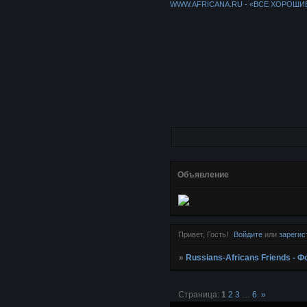
WWW.AFRICANA.RU - «ВСЕ ХОРОШИ
Объявление
Привет, Гость!
Войдите
или
зарегис
»
Russians-Africans Friends -
Страница:
1
2
3
…
6
»