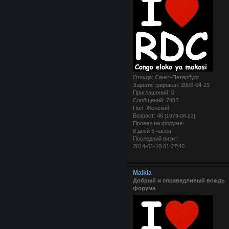
Откуда:
Санкт-Петербург
Зарегистрирован
: 2006-04-29
Приглашений:
0
Сообщений:
7482
Пол:
Женский
Возраст:
46
[1979-08-22]
Провел на форуме:
8 дней 5 часов
Последний визит:
2014-01-10 01:27:40
Malkia
Добрый и справедливый вождь
форума