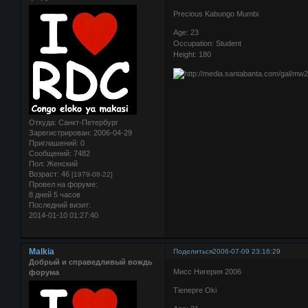
Precious Kabungo Mumbi
Age: 23
Occupation: Student
Height: 180
Откуда:
Санкт-Петербург
Зарегистрирован
: 2006-04-29
Приглашений:
0
Сообщений:
7482
Пол:
Женский
Возраст:
46
[1979-08-22]
Провел на форуме:
8 дней 5 часов
Последний визит:
2014-01-10 01:27:40
Malkia
Поделиться
2006-07-09 23:16:29
Добрый и справедливый вождь
Мисс Нигерия 2006
форума
Tienepre Oki