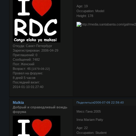
Age: 19
Occupation: Model
Height: 178
Откуда:
Санкт-Петербург
Зарегистрирован
: 2006-04-29
Приглашений:
0
Сообщений:
7482
Пол:
Женский
Возраст:
46
[1979-08-22]
Провел на форуме:
8 дней 5 часов
Последний визит:
2014-01-10 01:27:40
Malkia
Поделиться
2006-07-09 22:59:40
Добрый и справедливый вождь
Мисс Гана 2005
форума
Inna Mariam Patty
Age: 22
Occupation: Student