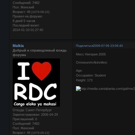
Сообщений:
7482
Пол:
Женский
Возраст:
46
[1979-08-22]
Провел на форуме:
8 дней 5 часов
Последний визит:
2014-01-10 01:27:40
Malkia
Поделиться
2006-07-09 23:06:40
Добрый и справедливый вождь
Мисс Нигерия 2005
форума
Omowunmi Akinnifesi
Age:
Occupation: Student
Height: 173
Откуда:
Санкт-Петербург
Зарегистрирован
: 2006-04-29
Приглашений:
0
Сообщений:
7482
Пол:
Женский
Возраст:
46
[1979-08-22]