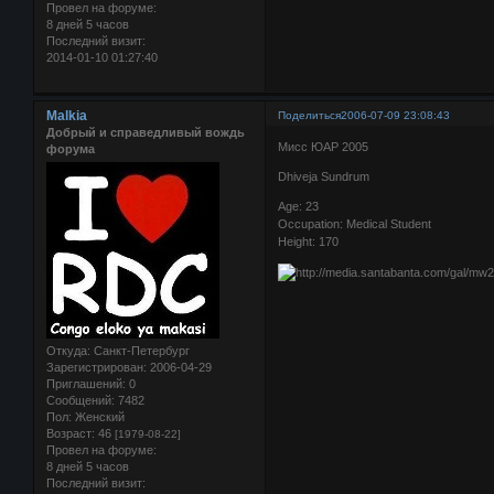
Провел на форуме:
8 дней 5 часов
Последний визит:
2014-01-10 01:27:40
Malkia
Поделиться
2006-07-09 23:08:43
Добрый и справедливый вождь
Мисс ЮАР 2005
форума
Dhiveja Sundrum
Age: 23
Occupation: Medical Student
Height: 170
Откуда:
Санкт-Петербург
Зарегистрирован
: 2006-04-29
Приглашений:
0
Сообщений:
7482
Пол:
Женский
Возраст:
46
[1979-08-22]
Провел на форуме:
8 дней 5 часов
Последний визит: