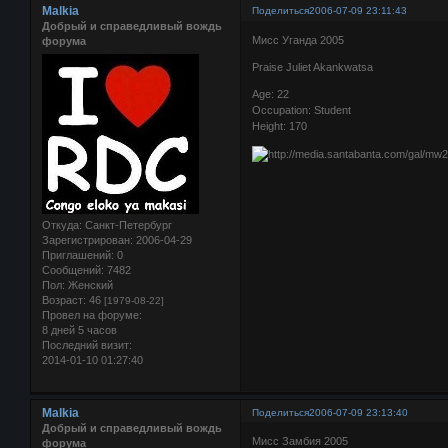
Malkia
Поделиться
2006-07-09 23:11:43
Добрый и справедливый вождь
Мисс Уганда 2005
форума
Praise Juliet Akankwatsa
Age: 22
Occupation: Student
Height: 170
Откуда:
Санкт-Петербург
Зарегистрирован
: 2006-04-29
Приглашений:
0
Сообщений:
7482
Пол:
Женский
Возраст:
46
[1979-08-22]
Провел на форуме:
8 дней 5 часов
Последний визит:
2014-01-10 01:27:40
Malkia
Поделиться
2006-07-09 23:13:40
Добрый и справедливый вождь
Мисс Замбия 2005
форума