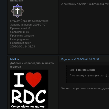
Бывалый
А по какому случаю (на фото) она та
Откуда:
Йорк, Великобритания
Зарегистрирован
: 2006-07-07
Приглашений:
0
Сообщений:
60
Провел на форуме:
Не определено
Последний визит:
2006-10-01 14:31:03
Malkia
Поделиться
2006-08-04 10:38:37
Добрый и справедливый вождь
форума
tati_T написал(а):
А по какому случаю (на фото) 
Честно говоря понятия не имею, дума