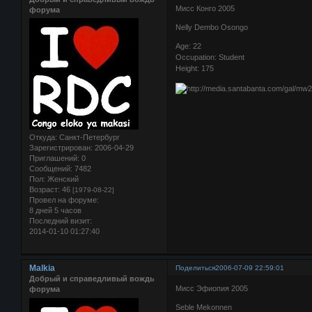
Мисс Конго 2005
форума
Nelly Dembo Osongo
Age: 22
Occupation: Student
Height: 175
Откуда:
Санкт-Петербург
Зарегистрирован
: 2006-04-29
Приглашений:
0
Сообщений:
7482
Пол:
Женский
Возраст:
46
[1979-08-22]
Провел на форуме:
8 дней 5 часов
Последний визит:
2014-01-10 01:27:40
Malkia
Поделиться
2006-07-09 22:59:01
Добрый и справедливый вождь
Мисс Эфиопия 2005
форума
Seble Mekonnen