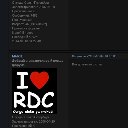
Откуда:
Санкт-Петербург
Зарегистрирован
: 2006-04-29
Приглашений:
0
Сообщений:
7482
Пол:
Женский
Возраст:
46
[1979-08-22]
Провел на форуме:
8 дней 5 часов
Последний визит:
2014-01-10 01:27:40
Malkia
Поделиться
2006-08-04 10:43:03
Добрый и справедливый вождь
Вот другая её фотка
форума
Откуда:
Санкт-Петербург
Зарегистрирован
: 2006-04-29
Приглашений:
0