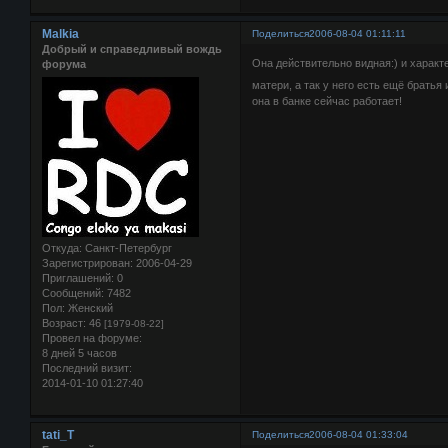
Malkia
Поделиться
2006-08-04 01:11:11
Добрый и справедливый вождь
Она действительно видная:) и характе
форума
матери, а так у него есть ещё братья 
она в банке сейчас работает!
Откуда:
Санкт-Петербург
Зарегистрирован
: 2006-04-29
Приглашений:
0
Сообщений:
7482
Пол:
Женский
Возраст:
46
[1979-08-22]
Провел на форуме:
8 дней 5 часов
Последний визит:
2014-01-10 01:27:40
tati_T
Поделиться
2006-08-04 01:33:04