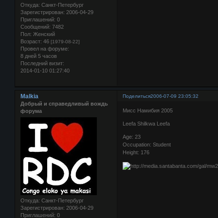
Откуда:
Санкт-Петербург
Зарегистрирован
: 2006-04-29
Приглашений:
0
Сообщений:
7482
Пол:
Женский
Возраст:
46
[1979-08-22]
Провел на форуме:
8 дней 5 часов
Последний визит:
2014-01-10 01:27:40
Malkia
Поделиться
2006-07-09 23:05:32
Добрый и справедливый вождь
Мисс Намибия 2005
форума
Leefa Shilkwa Leefa
Age: 23
Occupation: Student
Height: 176
Откуда:
Санкт-Петербург
Зарегистрирован
: 2006-04-29
Приглашений:
0