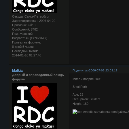
Откуда:
Санкт-Петербург
Зарегистрирован
: 2006-04-29
Приглашений:
0
Сообщений:
7482
Пол:
Женский
Возраст:
46
[1979-08-22]
Провел на форуме:
8 дней 5 часов
Последний визит:
2014-01-10 01:27:40
Malkia
Поделиться
2006-07-09 23:03:17
Добрый и справедливый вождь
Мисс Либерия 2005
форума
Snoti Forh
Age: 23
Occupaion: Student
Height: 180