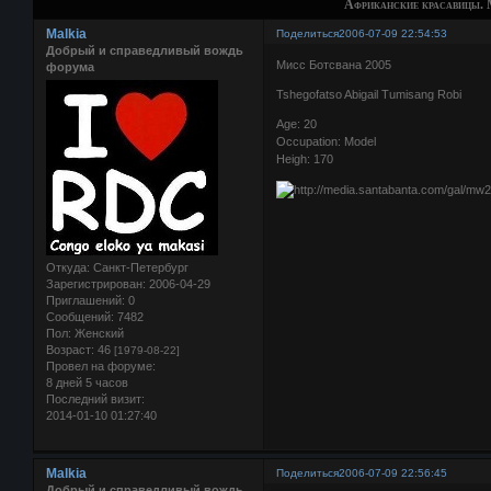
Африканские красавицы. 
Malkia
Поделиться
2006-07-09 22:54:53
Добрый и справедливый вождь
Мисс Ботсвана 2005
форума
Tshegofatso Abigail Tumisang Robi
Age: 20
Occupation: Model
Heigh: 170
Откуда:
Санкт-Петербург
Зарегистрирован
: 2006-04-29
Приглашений:
0
Сообщений:
7482
Пол:
Женский
Возраст:
46
[1979-08-22]
Провел на форуме:
8 дней 5 часов
Последний визит:
2014-01-10 01:27:40
Malkia
Поделиться
2006-07-09 22:56:45
Добрый и справедливый вождь