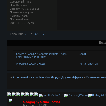
Сообщений:
7482
Пол:
Женский
Возраст:
46
[1979-08-22]
Провел на форуме:
8 дней 5 часов
Последний визит:
2014-01-10 01:27:40
Страница:
«
1
2
3
4
5
6
»
Похо
Самюэль Это’О: "Работаю как негр, чтобы
Спорт
стать белым человеком"
Анжелина Джоли в Чаде
Лента новостей
»
Russians-Africans Friends - Форум Друзей Африки
»
Всякая всячи
AddU
Geography Game - Africa
Размер: 0.17 MB