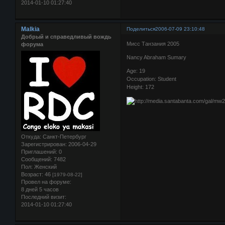
2014-01-10 01:27:40
Malkia
Поделиться
2006-07-09 23:10:48
Добрый и справедливый вождь
Мисс Танзания 2005
форума
Nancy Abraham Sumary
Age: 19
Occupation: Student
Height: 172
Откуда:
Санкт-Петербург
Зарегистрирован
: 2006-04-29
Приглашений:
0
Сообщений:
7482
Пол:
Женский
Возраст:
46
[1979-08-22]
Провел на форуме:
8 дней 5 часов
Последний визит:
2014-01-10 01:27:40