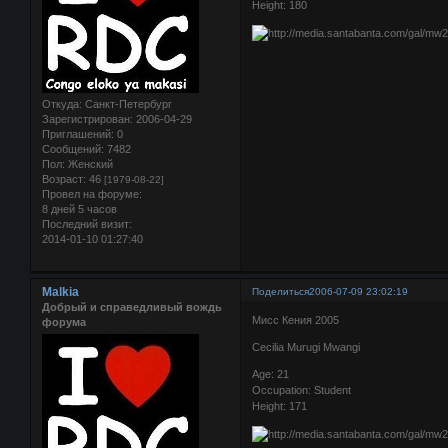
Height: 180
Откуда:
Санкт-Петербург
Зарегистрирован
: 2006-04-29
Приглашений:
0
Сообщений:
7482
Пол:
Женский
Возраст:
46
[1979-08-22]
Провел на форуме:
8 дней 5 часов
Последний визит:
2014-01-10 01:27:40
Malkia
Поделиться
2006-07-09 23:02:19
Добрый и справедливый вождь
Мисс Кения 2005
форума
Cecilia Murugi Mwangi
Age: 21
Occupation: Student
Height: 171