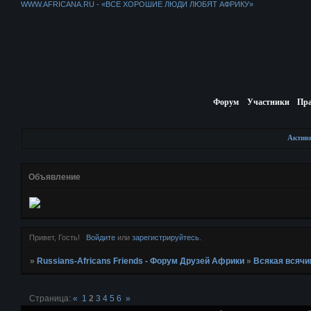
WWW.AFRICANA.RU - «ВСЕ ХОРОШИЕ ЛЮДИ ЛЮБЯТ АФРИКУ»
Форум
Участники
Пр
Актив
Объявление
Привет, Гость!
Войдите
или
зарегистрируйтесь
.
»
Russians-Africans Friends - Форум Друзей Африки
»
Всякая всячи
Страница:
«
1
2
3
4
5
6
»