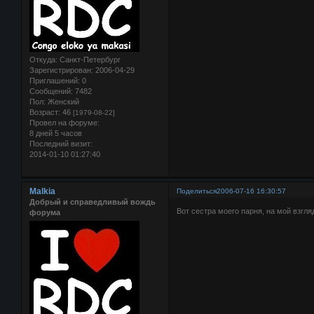
Откуда:
Санкт-Петербург
Зарегистрирован
: 2006-04-29
Приглашений:
0
Сообщений:
7482
Пол:
Женский
Возраст:
46
[1979-08-22]
Провел на форуме:
8 дней 5 часов
Последний визит:
2014-01-10 01:27:40
Malkia
Поделиться
2006-07-16 16:30:57
Добрый и справедливый вождь
Вот сестра моего парня, на мой взгля
форума