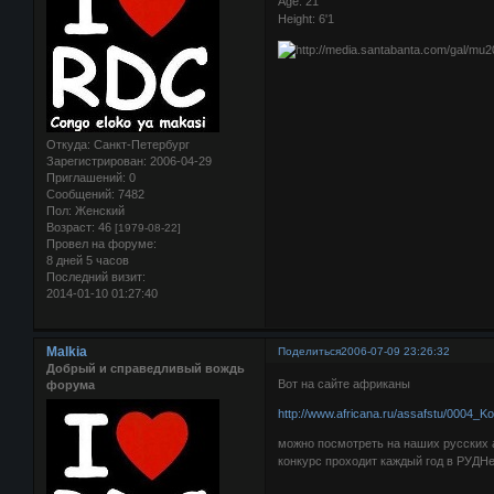
Age: 21
Height: 6'1
Откуда:
Санкт-Петербург
Зарегистрирован
: 2006-04-29
Приглашений:
0
Сообщений:
7482
Пол:
Женский
Возраст:
46
[1979-08-22]
Провел на форуме:
8 дней 5 часов
Последний визит:
2014-01-10 01:27:40
Malkia
Поделиться
2006-07-09 23:26:32
Добрый и справедливый вождь
Вот на сайте африканы
форума
http://www.africana.ru/assafstu/0004_K
можно посмотреть на наших русских 
конкурс проходит каждый год в РУДН