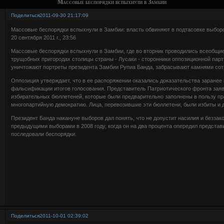
Массовые беспорядки вспыхнули в Замбии
Поделиться
2011-09-30 21:17:09
Массовые беспорядки вспыхнули в Замбии: власть обвиняют в подтасовке выбор
20 сентября 2011 г., 23:56
Массовые беспорядки вспыхнули в Замбии, где во вторник проводились всеобщи
трущобных пригородах столицы страны - Лусаки - сторонники оппозиционной пар
уничтожают портреты президента Замбии Рупиа Банда, забрасывают камнями сот
Оппозиция утверждает, что в ее распоряжении оказались доказательства заранее
фальсификации итогов голосования. Представитель Патриотического фронта заяв
избирательных бюллетеней, которые были предварительно заполнены в пользу п
многопартийную демократию. Лица, перевозившие эти бюллетени, были избиты и 
Президент Банда накануне выборов дал понять, что не допустит насилия и беззако
предыдущими выборами в 2008 году, когда он на два процента опередил представ
последовали беспорядки.
Поделиться
2011-10-01 02:39:02