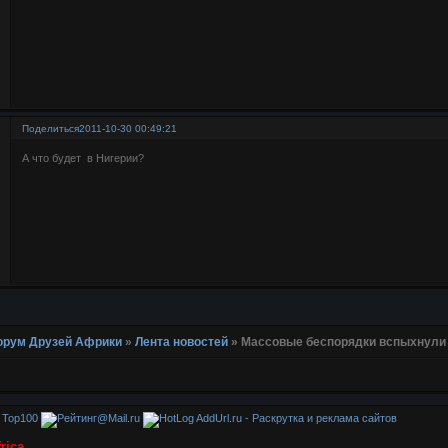
Поделиться
2011-10-30 00:49:21
А что будет в Нигерии?
 Форум Друзей Африки
»
Лента новостей
»
Массовые беспорядки вспыхнули
AddUrl.ru - Раскрутка и реклама сайтов
rica