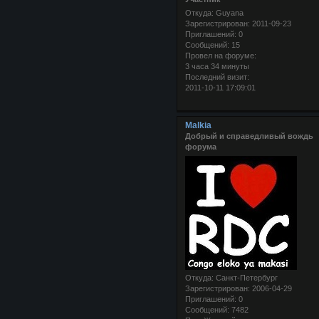
Откуда:
Guyana
Зарегистрирован
: 2011-09-23
Приглашений:
0
Сообщений:
15
Провел на форуме:
3 часа 34 минуты
Последний визит:
2011-10-11 17:09:01
Malkia
Добрый и справедливый вождь
форума
Откуда:
Санкт-Петербург
Зарегистрирован
: 2006-04-29
Приглашений:
0
Сообщений:
7482