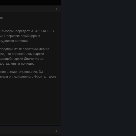
1
ов
е выборы, передает ИТАР-ТАСС. В
тии Патриотический фронт
рудников полиции.
 предпринятых властями мер по
ил, что перехвачены партии
равящей партии Движение за
доставлены в полицию.
ния в ходе голосования. За
ителя оппозиционного Фронта, также
2