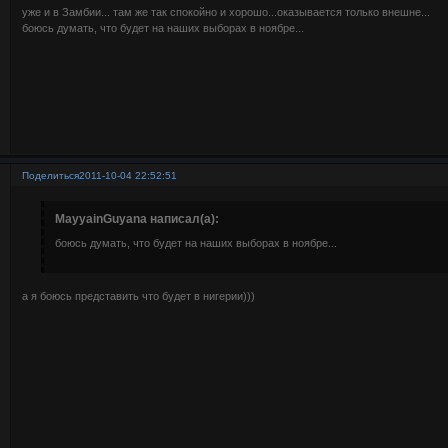
уже и в Замбии... там же так спокойно и хорошо...оказывается только внешне...
боюсь думать, что будет на наших выборах в ноябре...
Поделиться
2011-10-04 22:52:51
MayyainGuyana написал(а):
боюсь думать, что будет на наших выборах в ноябре...
а я боюсь представить что будет в нигерии)))