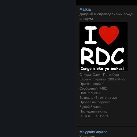
Malkia
Добрый и справедливый вождь
форума
Откуда:
Санкт-Петербург
Зарегистрирован
: 2006-04-29
Приглашений:
0
Сообщений:
7482
Пол:
Женский
Возраст:
46
[1979-08-22]
Провел на форуме:
8 дней 5 часов
Последний визит:
2014-01-10 01:27:40
MayyainGuyana
Участник