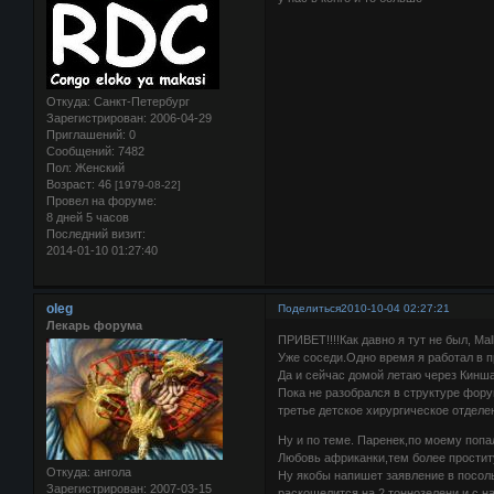
Откуда:
Санкт-Петербург
Зарегистрирован
: 2006-04-29
Приглашений:
0
Сообщений:
7482
Пол:
Женский
Возраст:
46
[1979-08-22]
Провел на форуме:
8 дней 5 часов
Последний визит:
2014-01-10 01:27:40
oleg
Поделиться
2010-10-04 02:27:21
Лекарь форума
ПРИВЕТ!!!!Как давно я тут не был, Ma
Уже соседи.Одно время я работал в 
Да и сейчас домой летаю через Кинш
Пока не разобрался в структуре фору
третье детское хирургическое отделе
Ну и по теме. Паренек,по моему попа
Любовь африканки,тем более проститу
Откуда:
ангола
Ну якобы напишет заявление в посоль
Зарегистрирован
: 2007-03-15
раскошелится на 2 тоннозелени,и с н