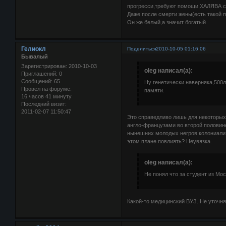
прогресси,требуют помощи,ХАЛЯВА с
Даже после смерти жены(есть такой 
Он же белый,а значит богатый
Гелиокл
Поделиться
2010-10-05 01:16:06
Бывалый
Зарегистрирован
: 2010-10-03
oleg написал(а):
Приглашений:
0
Сообщений:
65
Ну генетически наверняка,500л
Провел на форуме:
памяти.
16 часов 41 минуту
Последний визит:
2011-02-07 11:50:47
Это справедливо лишь для некоторых
англо-французами во второй половине
нынешних молодых негров колониализм
этом плане повлиять? Неувязка.
oleg написал(а):
Не понял что за студент из Мос
Какой-то медицинский ВУЗ. Не уточня