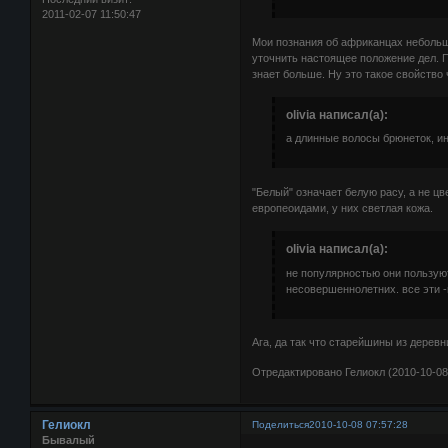
2011-02-07 11:50:47
Мои познания об африканцах небольш
уточнить настоящее положение дел. По
знает больше. Ну это такое свойство
olivia написал(а):
а длинные волосы брюнеток, и
"Белый" означает белую расу, а не ц
европеоидами, у них светлая кожа.
olivia написал(а):
не популярностью они пользую
несовершеннолетних. все эти -
Ага, да так что старейшины из дерев
Отредактировано Гелиокл (2010-10-08
Гелиокл
Поделиться
2010-10-08 07:57:28
Бывалый