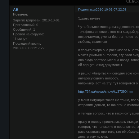
СЕКС-
AB
Поделиться
2010-10-01 07:22:53
Новичок
Здравствуйте
Зарегистрирован
: 2010-10-01
Приглашений:
0
Чуть больше месяца назад воспользов
Сообщений:
1
телефона и после этого мы каждый де
Провел на форуме:
встречаемся, уже за бесплатно естес
11 минут
любовь, взаимная
Последний визит:
2010-10-03 21:17:22
и только вчера она рассказала мне то,
может учиться в России, сделали виз
она сюда полтора месяца назад. говори
ей вернут назад документы.
я решил убедиться и сегодня всю ноч
интересующему вопросу.
например, вот на эту. тут говорится 
http://24.ua/news/show/id/37390.htm
у меня ситуация такая же точно, посл
отправим деньги, то ничего не измени
и теперь вопрос. что в такой ситуаци
сразу в голову пришла мысль съездит 
говорит, что только не в посольство, 
рассказывать про того, кто её обманул
деньги ему нужны.