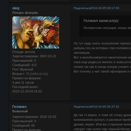
oleg
Поделиться
2010-10-05 00:17:00
Лекарь форума
Гелиокл написал(а):
Интересная ситуация, негры ж
Ну тут надо знать психологию черны
рабынь,тех,на которых глаз положил,
Откуда:
ангола
линчевали.
Зарегистрирован
: 2007-03-15
Вот и выплёскивается накопленная не
Приглашений:
0
пока еще редко,но многих я знаю,ко
Сообщений:
413
своем,так как в конце концов узнают
Пол:
Мужской
Вот почему у них такой офонаризм и
Возраст:
71
[1954-11-01]
Провел на форуме:
4 дня 11 часов
Последний визит:
2010-12-20 04:15:02
Гелиокл
Поделиться
2010-10-05 00:27:31
Бывалый
Да так то верно, я тоже об этому ду
Зарегистрирован
: 2010-10-03
колониализм рухнул, и расовые проб
Приглашений:
0
думаю, верен. Или вы сторонник мнен
Сообщений:
65
говорит там полно пар чёрный+белая,
Провел на форуме: