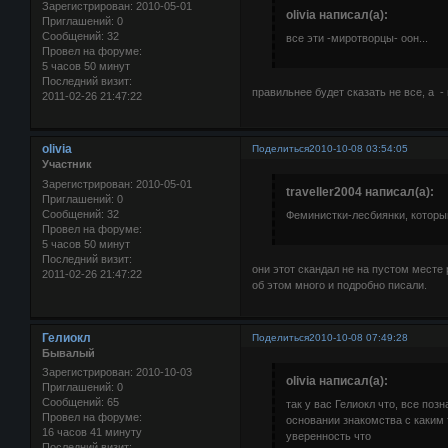
Зарегистрирован
: 2010-05-01
olivia написал(а):
Приглашений:
0
Сообщений:
32
все эти -миротворцы- оон...
Провел на форуме:
5 часов 50 минут
Последний визит:
правильнее будет сказать не все, а -
2011-02-26 21:47:22
olivia
Поделиться
2010-10-08 03:54:05
Участник
Зарегистрирован
: 2010-05-01
traveller2004 написал(а):
Приглашений:
0
Сообщений:
32
Феминистки-лесбиянки, которы
Провел на форуме:
5 часов 50 минут
Последний визит:
они этот скандал не на пустом месте
2011-02-26 21:47:22
об этом много и подробно писали.
Гелиокл
Поделиться
2010-10-08 07:49:28
Бывалый
Зарегистрирован
: 2010-10-03
olivia написал(а):
Приглашений:
0
Сообщений:
65
так у вас Гелиокл что, все по
Провел на форуме:
основании знакомства с каким 
16 часов 41 минуту
уверенность что
Последний визит: