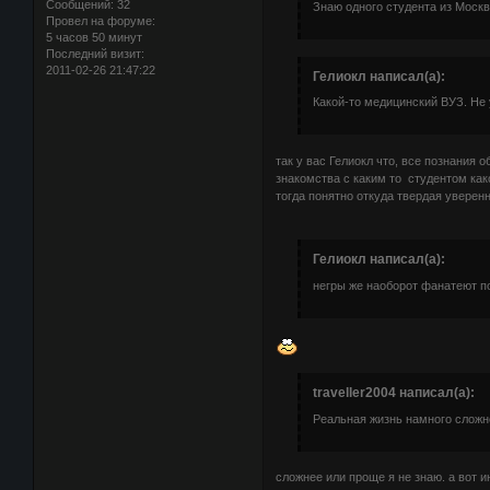
Сообщений:
32
Знаю одного студента из Москв
Провел на форуме:
5 часов 50 минут
Последний визит:
2011-02-26 21:47:22
Гелиокл написал(а):
Какой-то медицинский ВУЗ. Не 
так у вас Гелиокл что, все познания
знакомства с каким то студентом как
тогда понятно откуда твердая уверен
Гелиокл написал(а):
негры же наоборот фанатеют п
traveller2004 написал(а):
Реальная жизнь намного сложн
сложнее или проще я не знаю. а вот и