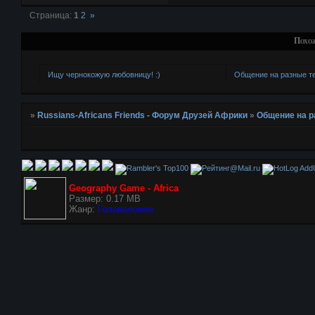
Страница:
1
2
»
Похо
Ищу чернокожую любовницу! :)
Общение на разные 
»
Russians-Africans Friends - Форум Друзей Африки
»
Общение на 
AddU
Geography Game - Africa
Размер: 0.17 MB
Жанр:
Головоломки