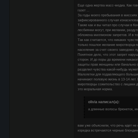
Еще одна жертва масс-медиа. Как го
газет ...
За годы моего пребывания в миссиях 
зафиксированного случая изнасилова
Также как и вы читал про случаи в Ко
лесбиянки могут, при желании, разду
обложена миллионом запретов. И в т
Так как считается, что никаких чувст
только пошлое желание миротворца-м
население за счет своего заведомо 
Понятное дело, что этот запрет нару
сторон. И до поры до времени никаког
защиты прав женщины или банально от
разделил чувства какой-нибудь муже
Малолетки для подавляющего большин
начинают половую жизнь в 13-14 лет. 
миротворцы сожительство с лицами до 
это моральная норма.
olivia написал(а):
а длинные волосы брюнеток, и
вам уже объяснили, что речь идет не 
изредка встречаются черные блондинк