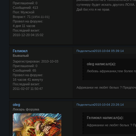
Приглашений:
0
сутенеру будет искать другого ЛОХА.
Сообщений:
413
Дай бог,что я не прав.
Пол:
Мужской
Возраст:
71
[1954-11-01]
Провел на форуме:
4 дня 11 часов
Последний визит:
2010-12-20 04:15:02
Гелиокл
Поделиться
2010-10-04 05:39:14
Бывалый
Зарегистрирован
: 2010-10-03
oleg написал(а):
Приглашений:
0
Сообщений:
65
Любовь африканки,тем более пр
Провел на форуме:
16 часов 41 минуту
Последний визит:
Африканки не любят белых ? Предпоч
2011-02-07 11:50:47
oleg
Поделиться
2010-10-04 23:26:14
Лекарь форума
Гелиокл написал(а):
Африканки не любят белых ? П