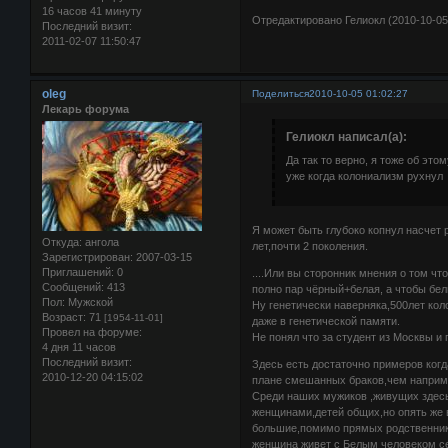
16 часов 41 минуту
Отредактировано Гелиокл (2010-10-05
Последний визит:
2011-02-07 11:50:47
oleg
Поделиться
2010-10-05 01:02:27
Лекарь форума
Гелиокл написал(а):
Да так то верно, я тоже об эт
уже когда колониализм рухнул
Я может быть глубоко копнул насчет р
Откуда:
ангола
лет,почти 2 поколения.
Зарегистрирован
: 2007-03-15
Приглашений:
0
....Или вы сторонник мнения о том чт
Сообщений:
413
полно пар чёрный+белая, а чтобы бел
Пол:
Мужской
Ну генетически наверняка,500лет кол
Возраст:
71
[1954-11-01]
даже в генетической памяти.
Провел на форуме:
Не понял что за студент из Москвы и 
4 дня 11 часов
Последний визит:
Здесь есть достаточно примеров ког
2010-12-20 04:15:02
плане смешанных браков,чем наприме
Среди наших мужиков ,живущих здесь
женщинами,детей общих,но опять же 
большие,помимо прямых родственнико
женщина живет с Белым человеком сем