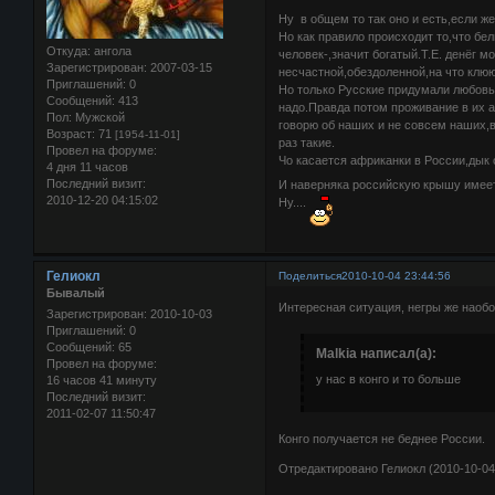
Ну в общем то так оно и есть,если ж
Но как правило происходит то,что бе
Откуда:
ангола
человек-,значит богатый.Т.Е. денёг 
Зарегистрирован
: 2007-03-15
несчастной,обездоленной,на что клю
Приглашений:
0
Но только Русские придумали любовь,
Сообщений:
413
надо.Правда потом проживание в их а
Пол:
Мужской
говорю об наших и не совсем наших,в
Возраст:
71
[1954-11-01]
раз такие.
Провел на форуме:
Чо касается африканки в России,дык 
4 дня 11 часов
Последний визит:
И наверняка российскую крышу имеет,
2010-12-20 04:15:02
Ну....
Гелиокл
Поделиться
2010-10-04 23:44:56
Бывалый
Интересная ситуация, негры же наоб
Зарегистрирован
: 2010-10-03
Приглашений:
0
Сообщений:
65
Malkia написал(а):
Провел на форуме:
у нас в конго и то больше
16 часов 41 минуту
Последний визит:
2011-02-07 11:50:47
Конго получается не беднее России.
Отредактировано Гелиокл (2010-10-04