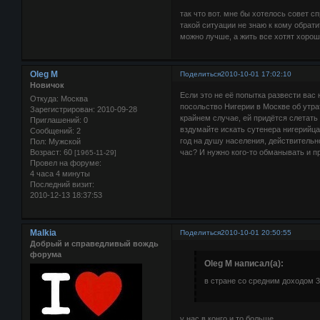
так что вот. мне бы хотелось совет с
такой ситуации не знаю к кому обратит
можно лучше, а жить все хотят хорош
Oleg M
Поделиться
2010-10-01 17:02:10
Новичок
Если это не её попытка развести вас 
Откуда:
Москва
посольство Нигерии в Москве об утра
Зарегистрирован
: 2010-09-28
крайнем случае, ей придётся слетать 
Приглашений:
0
вздумайте искать сутенера нигерийца
Сообщений:
2
год на душу населения, действительн
Пол:
Мужской
час? И нужно кого-то обманывать и 
Возраст:
60
[1965-11-29]
Провел на форуме:
4 часа 4 минуты
Последний визит:
2010-12-13 18:37:53
Malkia
Поделиться
2010-10-01 20:50:55
Добрый и справедливый вождь
форума
Oleg M написал(а):
в стране со средним доходом 3
у нас в конго и то больше