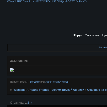
WWW.AFRICANA.RU - «ВСЕ ХОРОШИЕ ЛЮДИ ЛЮБЯТ АФРИКУ»
Форум
Участники
Пр
Актив
Объявление
Привет, Гость!
Войдите
или
зарегистрируйтесь
.
»
Russians-Africans Friends - Форум Друзей Африки
»
Общение на 
Страница:
1
2
»