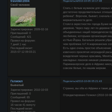
traveller2004
Поделиться
2010-10-05 10:17:48
Свой человек
Спать с белым мужиком для черных же
достаточно продолжительных отноше
ребенка". Впрочем, бывает, сначала сл
меркантильности дело.
Стоял в окрестностях города Буаке 
деревню. Через пару лет по деревне
Зарегистрирован
: 2009-02-16
объединенных наций периодически пр
Приглашений:
0
лесбиянки, которыми организация ки
Сообщений:
421
из Нью-Йорка. Батальон решили убрат
Провел на форуме:
чем проблема то? А марокканских со
7 дней 1 час
Последний визит:
Есть одно очень простое объяснение
2015-07-12 09:03:21
извечного проклятия негроидной расы
вожделения черных красавиц. Менять 
накладных локонов никакая уважающая
Парикмахерское дело в Африке никог
совсем белые, по нашим меркам.
Гелиокл
Поделиться
2010-10-06 05:21:43
Бывалый
Странно, вы оба из Африки и такие 
Зарегистрирован
: 2010-10-03
Приглашений:
0
Отредактировано Гелиокл (2010-10-06
Сообщений:
65
Провел на форуме:
16 часов 41 минуту
Последний визит: