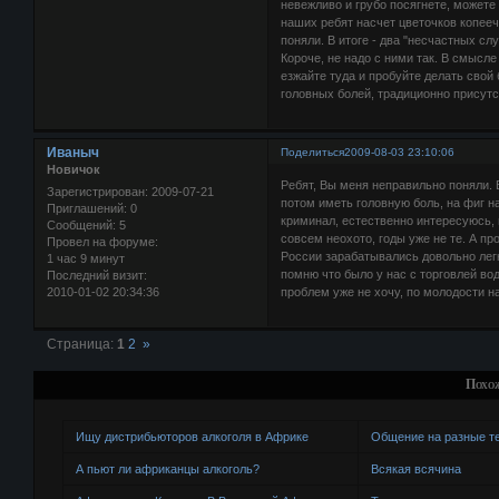
невежливо и грубо посягнете, можете
наших ребят насчет цветочков копееч
поняли. В итоге - два "несчастных слу
Короче, не надо с ними так. В смысл
езжайте туда и пробуйте делать свой
головных болей, традиционно присутст
Иваныч
Поделиться
2009-08-03 23:10:06
Новичок
Ребят, Вы меня неправильно поняли. В
Зарегистрирован
: 2009-07-21
потом иметь головную боль, на фиг н
Приглашений:
0
криминал, естественно интересуюсь, 
Сообщений:
5
совсем неохото, годы уже не те. А пр
Провел на форуме:
России зарабатывались довольно легко
1 час 9 минут
помню что было у нас с торговлей вод
Последний визит:
2010-01-02 20:34:36
проблем уже не хочу, по молодости н
Страница:
1
2
»
Похо
Ищу дистрибьюторов алкоголя в Африке
Общение на разные 
А пьют ли африканцы алкоголь?
Всякая всячина