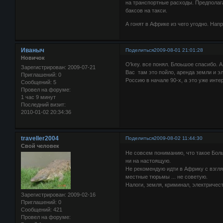
на транспортные расходы. Предполага
баксов на такси.
А гонят в Африке из чего угодно. Нап
Иваныч
Поделиться
2009-08-01 21:01:28
Новичок
О'key. все понял. Блоьшое спасибо. А
Зарегистрирован
: 2009-07-21
Вас там это пойло, аренда земли и 
Приглашений:
0
Россию в начале 90-х, а это уже инт
Сообщений:
5
Провел на форуме:
1 час 9 минут
Последний визит:
2010-01-02 20:34:36
traveller2004
Поделиться
2009-08-02 11:44:30
Свой человек
Не совсем пониманию, что такое Бол
ни на настоящую.
Не рекомендую идти в Африку с взгл
местные тюрьмы ... не советую.
Налоги, земля, криминал, электричест
Зарегистрирован
: 2009-02-16
Приглашений:
0
Сообщений:
421
Провел на форуме: