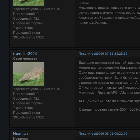
пивом ...
Некоторые, правда, при свете дня ст
Зарегистрирован
: 2009-02-16
одного приятеля-египтянина, решил о
Приглашений:
0
касаться этой гадости в священный д
Сообщений:
421
потом разберусь.
Провел на форуме:
7 дней 1 час
Последний визит:
2015-07-12 09:03:21
traveller2004
Поделиться
2009-07-31 23:25:17
Свой человек
Еще один прикольный случай, рассказ
многие другие ооновские батальоны,
Один наш товарищ как-то заглянул в 
соображали на троих. Если бы он зас
строгостью нравов не отличаются. А, 
Он им и говорит: как же так? нехорош
Зарегистрирован
: 2009-02-16
А они ему: Russian APC - Allah not see 
Приглашений:
0
Сообщений:
421
APC (эй-пи-си) - это по английски "б
Провел на форуме:
7 дней 1 час
Отредактировано traveller2004 (2009-0
Последний визит:
2015-07-12 09:03:21
Иваныч
Поделиться
2009-08-01 00:32:07
Новичок