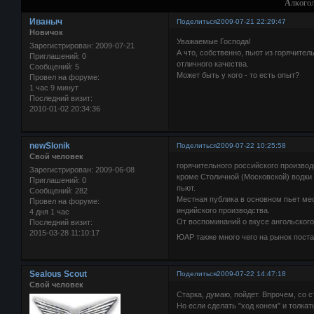
Алкогол
Иваныч
Поделиться
2009-07-21 22:29:47
Новичок
Уважаемые Господа!
Зарегистрирован
: 2009-07-21
А что, собственно, пьют из горячител
Приглашений:
0
отличного качества.
Сообщений:
5
Может быть у кого - то есть опыт?
Провел на форуме:
1 час 9 минут
Последний визит:
2010-01-02 20:34:36
newSlonik
Поделиться
2009-07-22 10:25:58
Свой человек
горячительного российского произво
Зарегистрирован
: 2009-06-08
кроме Столичной (Московской) водки 
Приглашений:
0
пьют.
Сообщений:
282
Местная публика в основном пьет мес
Провел на форуме:
индийского производства.
4 дня 1 час
От воспоминаний о вкусе ангольского
Последний визит:
2015-03-28 11:10:17
ЮАР также много чего на рынок поставл
Sealous Scout
Поделиться
2009-07-22 14:47:18
Свой человек
Старка, думаю, пойдет. Впрочем, со с
Но если сделать "ход конем" и толка