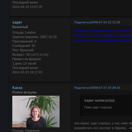
Последний визит:
2014-09-19 13:07:20
saper
Поделиться
2009-07-24 22:12:29
Бывалый
Алкоголь в Африке пьют. (собственно
Откуда:
London
80%. Причем пьют в барах в основном
Зарегистрирован
: 2007-10-19
хорошо на сколько я помню из своего
Приглашений:
0
Сообщений:
59
Пол:
Мужской
Возраст:
50
[1975-10-09]
Провел на форуме:
1 день 13 часов
Последний визит:
2014-10-23 18:17:03
Karas
Поделиться
2009-07-27 20:38:43
Рыбка форума
saper написал(а):
Пиво идет хорошо
оно верно, идет хорошо, у нас пиво а
разработать его экспорт в Африку....м
Откуда:
Германия