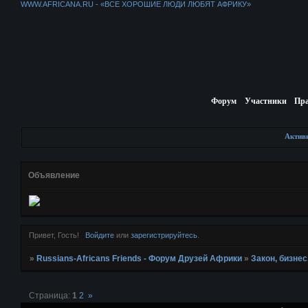
WWW.AFRICANA.RU - «ВСЕ ХОРОШИЕ ЛЮДИ ЛЮБЯТ АФРИКУ»
Форум
Участники
Пр
Актив
Объявление
Привет, Гость!
Войдите
или
зарегистрируйтесь
.
»
Russians-Africans Friends - Форум Друзей Африки
»
Закон, бизнес
Страница:
1
2
»