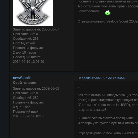
поснимать сливки пока поляки не очу
А в остальном newSlonik прав - або
непотребного.
Отредактировано Sealous Scout (2009-
Зарегистрирован
: 2006-08-07
Приглашений:
0
Сообщений:
265
Пол:
Мужской
Провел на форуме:
2 дня 10 часов
Последний визит:
2014-09-19 13:07:20
newSlonik
Поделиться
2009-07-22 15:54:39
Свой человек
оff
Зарегистрирован
: 2009-06-08
Приглашений:
0
Как-то в ожидании опаздывающих това
Сообщений:
282
Конго) и рассматривая скучающим вз
Провел на форуме:
"Охотничья" (еще made in USSR), котор
4 дня 1 час
разу и не заказал!
Последний визит:
2015-03-28 11:10:17
О! Какой это был потом праздник!!!!
И теперь уже пустая бутылка опять з
Отредактировано newSlonik (2009-07-2