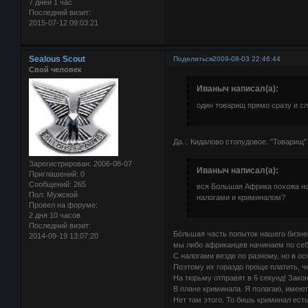
7 дней 1 час
Последний визит:
2015-07-12 09:03:21
Sealous Scout
Поделиться
2009-08-03 22:46:44
Свой человек
Иваныч написал(а):
один товарищ прямо сразу и сл
Да... Кидалово стопудовое. "Товарищ"
Зарегистрирован
: 2006-08-07
Иваныч написал(а):
Приглашений:
0
Сообщений:
265
вся Большая Африка похожа на 
Пол:
Мужской
налогами и криминалом?
Провел на форуме:
2 дня 10 часов
Последний визит:
Бóльшая часть попыток нашего бизне
2014-09-19 13:07:20
мы либо африканцев начинаем по себ
С налогами везде по разному, но в о
Поэтому их гораздо проще платить, ч
На тюрьму отправят в 6 секунд! Зак
В плане криминала. Я полагаю, имею
Нет там этого. То бишь криминал есть