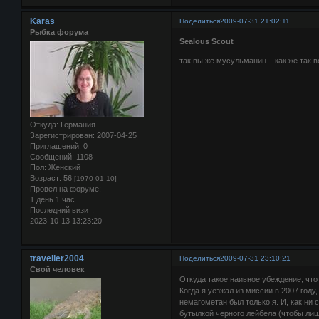
Karas
Поделиться
2009-07-31 21:02:11
Рыбка форума
Sealous Scout
так вы же мусульманин....как же так во
Откуда:
Германия
Зарегистрирован
: 2007-04-25
Приглашений:
0
Сообщений:
1108
Пол:
Женский
Возраст:
56
[1970-01-10]
Провел на форуме:
1 день 1 час
Последний визит:
2023-10-13 13:23:20
traveller2004
Поделиться
2009-07-31 23:10:21
Свой человек
Откуда такое наивное убеждение, что 
Когда я уезжал из миссии в 2007 год
немагометан был только я. И, как ни 
бутылкой черного лейбела (чтобы лиш