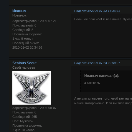
Иваныч
Поделиться
2009-07-22 17:24:32
Новичок
Большое спасибо! Я все понял. Чужая 
Зарегистрирован
: 2009-07-21
Приглашений:
0
Сообщений:
5
Провел на форуме:
1 час 9 минут
Последний визит:
2010-01-02 20:34:36
Sealous Scout
Поделиться
2009-07-23 09:59:07
Свой человек
Иваныч написал(а):
а как жаль
А не думал насчет того, чтоб там на
менее замороченно. Или ты типа пос
Зарегистрирован
: 2006-08-07
Приглашений:
0
Сообщений:
265
Пол:
Мужской
Провел на форуме:
2 дня 10 часов