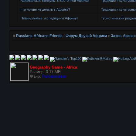
Африканские Колдуны В Восточной Африке
Традиции и культурны
что лучше не делать в Африке?
Традиции и культурны
Планируемые экспедиции в Африку!
Туристический раздел
»
Russians-Africans Friends - Форум Друзей Африки
»
Закон, бизнес
AddU
Geography Game - Africa
Размер: 0.17 MB
Жанр:
Головоломки