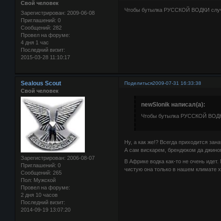
Свой человек
Чтобы бутылка РУССКОЙ ВОДКИ случа
Зарегистрирован
: 2009-06-08
Приглашений:
0
Сообщений:
282
Провел на форуме:
4 дня 1 час
Последний визит:
2015-03-28 11:10:17
Sealous Scout
Поделиться
2009-07-31 16:33:38
Свой человек
newSlonik написал(а):
Чтобы бутылка РУССКОЙ ВОДКИ
Ну, а как же!? Всегда приходится зан
А сам вискарем, брендюком да джин
Зарегистрирован
: 2006-08-07
В Африке водка как-то не очень идет. 
Приглашений:
0
чистую она только в нашем климате 
Сообщений:
265
Пол:
Мужской
Провел на форуме:
2 дня 10 часов
Последний визит:
2014-09-19 13:07:20