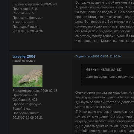
Вот уж не думал, что мой невинный во
Зарегистрирован
: 2009-07-21
Африки - полный новичок и лох. А что
Приглашений:
0
на мое невинное предложение о поста
Сообщений:
5
пришел ответ, что хочет, якобы, оди
Провел на форуме:
дела. Вот теперь я у Вас мужики и с
1 час 9 минут
количество водки или я все таки недо
Последний визит:
2010-01-02 20:34:36
обстоят дела с "кидаловым". Уж очень
смеетесь, моему товару "Русский ста
и все серьезно. Кстати, на счет завод
traveller2004
Поделиться
2009-08-01 11:30:04
Свой человек
Иваныч написал(а):
один товарищ прямо сразу и сл
Зарегистрирован
: 2009-02-16
Очень-очень похоже на кидалово, но 
Приглашений:
0
знать три основных правила белого ч
Сообщений:
421
1) Обуть белого считается за доблес
Провел на форуме:
местным меркам люди.
7 дней 1 час
2) Никогда не платить вперед или пост
Последний визит:
контрагента нет денег. В этом случа
2015-07-12 09:03:21
аккредитива через филиал европейско
3) Не давать денег на такси. Когда ко
с тобой навсегда, он все равно делае