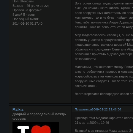
Пол:
Женский
Во вторник солдаты-диссиденты выну
Возраст:
46
[1979-08-22]
смещен начальник генштаба Эдмон Р
Провел на форуме:
всех вооруженных сил страны он пооб
8 дней 5 часов
компромисс так и не будет найден, ар
Последний визит:
Генштаба, полковника Андре Адриариж
2014-01-10 01:27:40
принято. Пока не ясно, станет ли Ан
Мэр мадагаскарской столицы, он же г
принять участие в предложенной пре
Федерация христианских церквей Мад
обратился к президенту Сенегала Абд
оппозицию приехать в Дакар для пере
безопасности.
Напомним, что конфликт между Равал
злоупотреблениях) перерос в кровав
мэра собрались на манифестацию и дв
вооруженные солдаты. После того, к
открыли огонь.
Всего жертвами беспорядков стали св
Malkia
Поделиться
2009-03-22 23:46:56
Добрый и справедливый вождь
Президентом Мадагаскара стал оппоз
форума
21 марта 2009 г., 19:46
Бывший мэр столицы Мадагаскара Энд