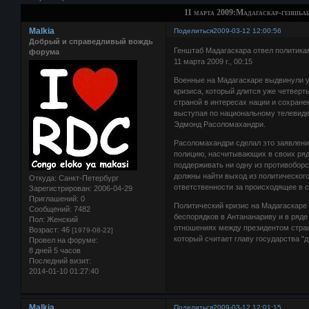
11 марта 2009:Мадагаскар-геншьаб
Malkia
Поделиться
2009-03-12 12:00:56
Добрый и справедливый вождь
Генштаб Мадагаскара отвел политикам
форума
11 марта 2009 г., 00:15
Военные на Мадагаскаре выдвинули у
кризиса, который длится уже четверт
страной в интересах нации и сохране
выступая по национальному телевиде
Эдмонд Расоломахандри.
Расоломахандри сделал это заявлени
полицию, насчитывающих в своих ряд
поддерживать ни одну из противоборс
должны найти выход из политического
Откуда:
Санкт-Петербург
ответственности за происходящее в ст
Зарегистрирован
: 2006-04-29
Приглашений:
0
Политический кризис на Мадагаскаре
Сообщений:
7482
беспорядков в Антананариву и в ряде
Пол:
Женский
отношениях между президентом стра
Возраст:
46
[1979-08-22]
который считает главу государства "
Провел на форуме:
8 дней 5 часов
Последний визит:
2014-01-10 01:27:40
Malkia
Поделиться
2009-03-12 12:01:15