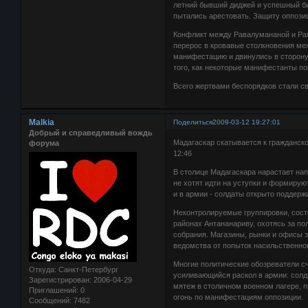
летний бывший диджей и успешный би
пытались арестовать. Защиту оппоз
Конфликт между Равалумананой и Раж
перерос в кровавые столкновения ме
манифестацию и двинулись в сторону
того, как некоторые манифестанты по
Всего жертвами беспорядков стали св
Malkia
Поделиться
2009-03-12 19:27:01
Добрый и справедливый вождь
Мадагаскар скатывается к гражданск
форума
12:46
В столице Мадагаскара нарастает на
не хотят идти на уступки и формирую
и в армии - солдаты открыто поддер
Неконтролируемые группировки, сос
районах Антананариву, охотясь за п
собрания. Магазины, рынки и офисы 
ведомства от попыток насильственно
Многие политические обозреватели сч
Откуда:
Санкт-Петербург
усиливающийся раскол в армии: солд
Зарегистрирован
: 2006-04-29
мятеж в столичном военном лагере, 
Приглашений:
0
огонь по манифестациям оппозиции.
Сообщений:
7482