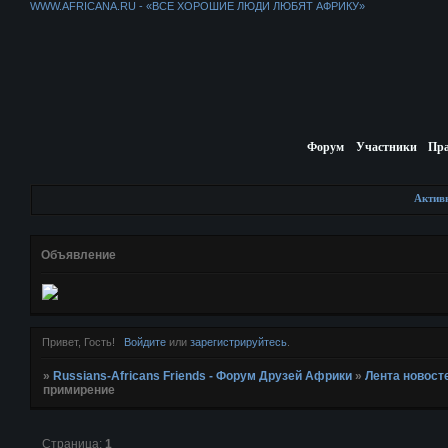
WWW.AFRICANA.RU - «ВСЕ ХОРОШИЕ ЛЮДИ ЛЮБЯТ АФРИКУ»
Форум
Участники
Пр
Актив
Объявление
Привет, Гость!
Войдите
или
зарегистрируйтесь
.
»
Russians-Africans Friends - Форум Друзей Африки
»
Лента новост
примирение
Страница:
1