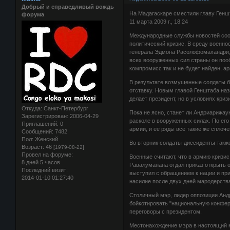
Добрый и справедливый вождь
На Мадагаскаре сместили главу Ген
форума
11 марта 2009 г., 18:24
Международные службы новостей сооб
политический кризис. В среду военно
генерала Эдмона Расолофомахандри,
всех вооруженных сил страны он пооб
компромисс так и не будет найден, а
В результате возмущенные солдаты б
отставку. Новым главой Генштаба на
делает президент, но в условиях кри
Откуда:
Санкт-Петербург
Пока не ясно, станет ли Андриарижау
Зарегистрирован
: 2006-04-29
расколе в вооруженных силах. По его
Приглашений:
0
армии, и ее ряды все такие же сплоче
Сообщений:
7482
Пол:
Женский
Во вторник солдаты-диссиденты такж
Возраст:
46
[1979-08-22]
Провел на форуме:
Военные считают, что в армию кризис
8 дней 5 часов
Равалуманана отдал приказ открыть о
Последний визит:
выступил с обращением к нации и при
2014-01-10 01:27:40
насилие после двух дней мародерства
Столичный мэр, лидер оппозиции Андр
бойкотировать "национальную конфере
переговоры с президентом.
Местонахождение мэра в настоящий м