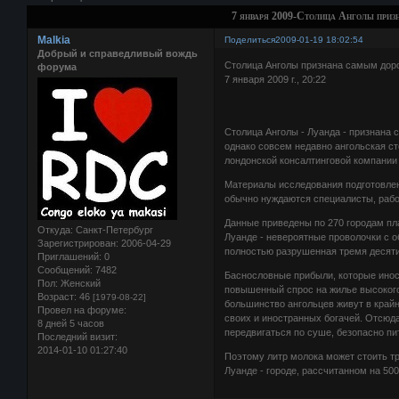
7 января 2009-Столица Анголы приз
Malkia
Поделиться
2009-01-19 18:02:54
Добрый и справедливый вождь
Столица Анголы признана самым доро
форума
7 января 2009 г., 20:22
Столица Анголы - Луанда - признана 
однако совсем недавно ангольская ст
лондонской консалтинговой компании E
Материалы исследования подготовлены
обычно нуждаются специалисты, раб
Данные приведены по 270 городам пл
Откуда:
Санкт-Петербург
Луанде - невероятные проволочки с об
Зарегистрирован
: 2006-04-29
полностью разрушенная тремя десят
Приглашений:
0
Сообщений:
7482
Баснословные прибыли, которые инос
Пол:
Женский
повышенный спрос на жилье высокого 
Возраст:
46
[1979-08-22]
большинство ангольцев живут в край
Провел на форуме:
своих и иностранных богачей. Отсюд
8 дней 5 часов
передвигаться по суше, безопасно пи
Последний визит:
2014-01-10 01:27:40
Поэтому литр молока может стоить тр
Луанде - городе, рассчитанном на 50