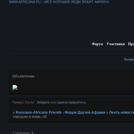
WWW.AFRICANA.RU - «ВСЕ ХОРОШИЕ ЛЮДИ ЛЮБЯТ АФРИКУ»
Форум
Участники
Пр
Актив
Объявление
Привет, Гость!
Войдите
или
зарегистрируйтесь
.
»
Russians-Africans Friends - Форум Друзей Африки
»
Лента новост
городом в мире, об
Страница:
1