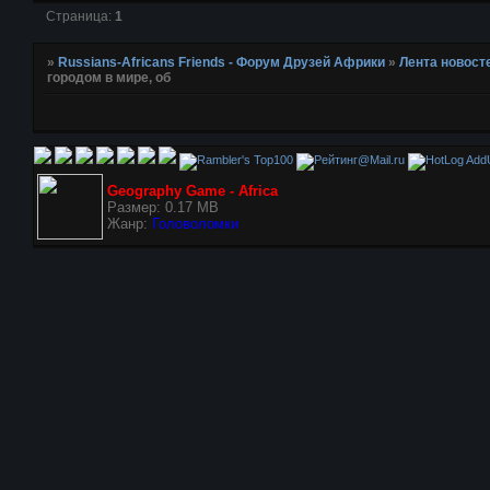
Страница:
1
»
Russians-Africans Friends - Форум Друзей Африки
»
Лента новост
городом в мире, об
AddU
Geography Game - Africa
Размер: 0.17 MB
Жанр:
Головоломки