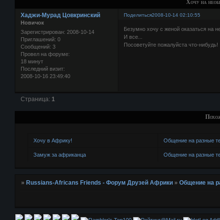
Хочу на необ
Хаджи-Мурад Цовкринский
Поделиться
2008-10-14 02:10:55
Новичок
Безумно хочу с женой оказаться на не
Зарегистрирован
: 2008-10-14
И все...
Приглашений:
0
Посоветуйте пожалуйста что-нибудь!
Сообщений:
3
Провел на форуме:
18 минут
Последний визит:
2008-10-16 23:49:40
Страница:
1
Похо
Хочу в Африку!
Общение на разные 
Замуж за африканца
Общение на разные 
»
Russians-Africans Friends - Форум Друзей Африки
»
Общение на 
AddU