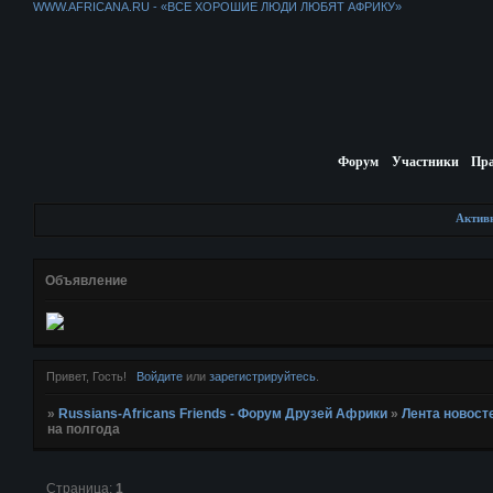
WWW.AFRICANA.RU - «ВСЕ ХОРОШИЕ ЛЮДИ ЛЮБЯТ АФРИКУ»
Форум
Участники
Пр
Актив
Объявление
Привет, Гость!
Войдите
или
зарегистрируйтесь
.
»
Russians-Africans Friends - Форум Друзей Африки
»
Лента новост
на полгода
Страница:
1