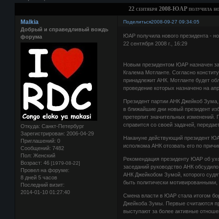
22 сентября 2008-ЮАР получила нов
Malkia
Поделиться
2008-09-27 09:34:05
Добрый и справедливый вождь
ЮАР получила нового президента - но
форума
22 сентября 2008 г., 16:29
Новым президентом ЮАР назначен за
Кгалема Мотланте. Согласно констит
принадлежит АНК. Мотланте будет об
проведение которых назначено на апр
Президент партии АНК Джейкоб Зума, 
в ближайшие дни новый президент изб
претерпит значительных изменений. П
справится со своей задачей, передае
Откуда:
Санкт-Петербург
Зарегистрирован
: 2006-04-29
Накануне действующий президент ЮАР
Приглашений:
0
исполкома АНК отозвать его по причи
Сообщений:
7482
Пол:
Женский
Рекомендация президенту ЮАР об ухо
Возраст:
46
[1979-08-22]
заседаний руководство АНК обсудило
Провел на форуме:
АНК Джейкобом Зумой, которого судят
8 дней 5 часов
быть политически мотивированными, 
Последний визит:
2014-01-10 01:27:40
Смена власти в ЮАР стала итогом бо
Джейкоба Зумы. Первые считаются п
выступают за более активные отноше