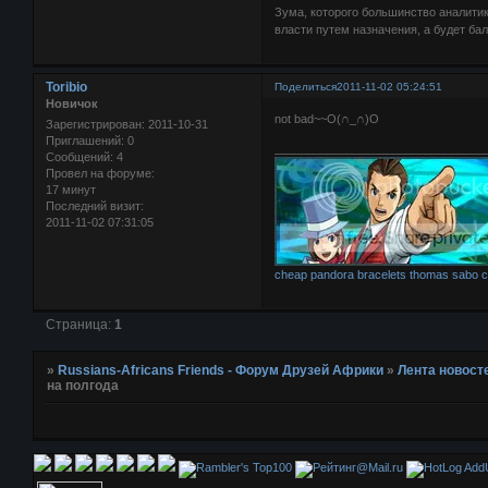
Зума, которого большинство аналити
власти путем назначения, а будет ба
Toribio
Поделиться
2011-11-02 05:24:51
Новичок
not bad~~O(∩_∩)O
Зарегистрирован
: 2011-10-31
Приглашений:
0
________________________________
Сообщений:
4
Провел на форуме:
17 минут
Последний визит:
2011-11-02 07:31:05
cheap pandora bracelets
thomas sabo c
Страница:
1
»
Russians-Africans Friends - Форум Друзей Африки
»
Лента новост
на полгода
AddU