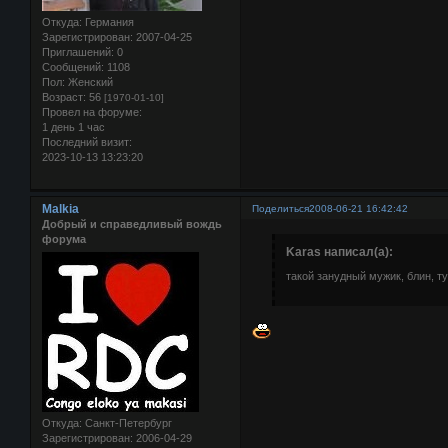
Откуда:
Германия
Зарегистрирован
: 2007-04-25
Приглашений:
0
Сообщений:
1108
Пол:
Женский
Возраст:
56
[1970-01-10]
Провел на форуме:
1 день 1 час
Последний визит:
2023-10-13 13:23:20
Malkia
Поделиться
2008-06-21 16:42:42
Добрый и справедливый вождь
форума
Karas написал(а):
такой занудный мужик, блин, ту
Откуда:
Санкт-Петербург
Зарегистрирован
: 2006-04-29