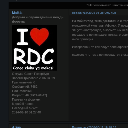
"Использование" иностранц
Malkia
Поделиться
2008-05-28 09:27:35
Добрый и справедливый вождь
На мой взгляд, тема достаточно инте
форума
молодежной культуры Африки. Я пред
"ищут" иностранцев, в корыстных цел
государств не попадают под категорию
либо примеры.
Интересно и то как ведут себя африк
надеюсь что тема не перерастет в ск
Откуда:
Санкт-Петербург
Зарегистрирован
: 2006-04-29
Приглашений:
0
Сообщений:
7482
Пол:
Женский
Возраст:
46
[1979-08-22]
Провел на форуме:
8 дней 5 часов
Последний визит:
2014-01-10 01:27:40
Arina
Поделиться
2008-06-11 19:18:03