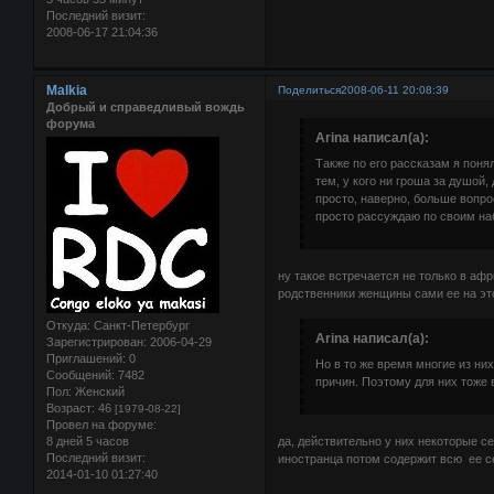
Последний визит:
2008-06-17 21:04:36
Malkia
Поделиться
2008-06-11 20:08:39
Добрый и справедливый вождь
форума
Arina написал(а):
Также по его рассказам я поня
тем, у кого ни гроша за душой
просто, наверно, больше вопро
просто рассуждаю по своим на
ну такое встречается не только в афр
родственники женщины сами ее на это
Откуда:
Санкт-Петербург
Arina написал(а):
Зарегистрирован
: 2006-04-29
Приглашений:
0
Но в то же время многие из ни
Сообщений:
7482
причин. Поэтому для них тоже 
Пол:
Женский
Возраст:
46
[1979-08-22]
Провел на форуме:
да, действительно у них некоторые с
8 дней 5 часов
Последний визит:
иностранца потом содержит всю ее 
2014-01-10 01:27:40