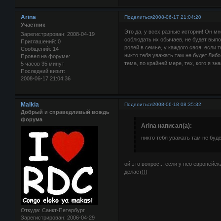
Arina
Поделиться
2008-06-17 21:04:20
Участник
Это да, у всех разные истории! Он м
Зарегистрирован
: 2008-04-19
соблюдать их обычаев, не будет выпо
Приглашений:
0
ролей в семье, у каждого своя, если 
Сообщений:
14
никто тебя уважать там не будет.Либ
Провел на форуме:
тема, по крайней мере, тех, кого я зн
5 часов 35 минут
Последний визит:
2008-06-17 21:04:36
Malkia
Поделиться
2008-06-18 08:35:32
Добрый и справедливый вождь
форума
Arina написал(а):
никто тебя уважать там не буд
ой это вопрос... если у нео европейс
делает)))
Откуда:
Санкт-Петербург
Зарегистрирован
: 2006-04-29