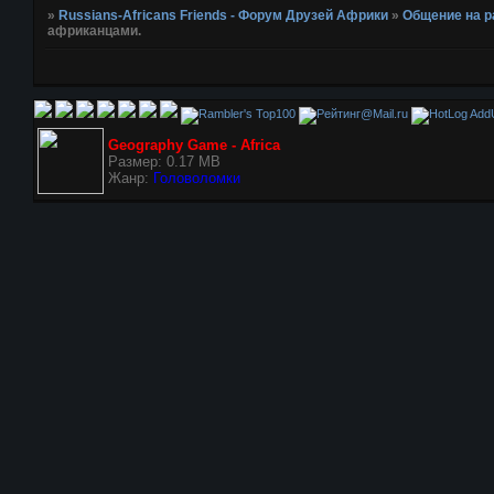
»
Russians-Africans Friends - Форум Друзей Африки
»
Общение на 
африканцами.
AddU
Geography Game - Africa
Размер: 0.17 MB
Жанр:
Головоломки