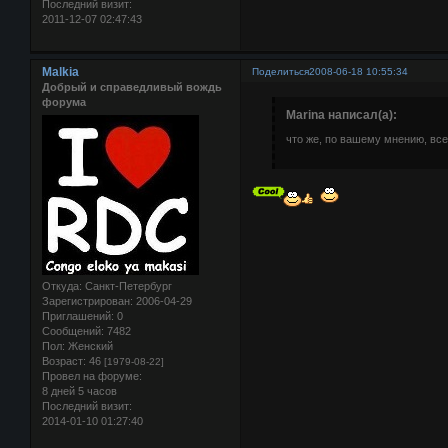
Последний визит:
2011-12-07 02:47:43
Malkia
Поделиться
2008-06-18 10:55:34
Добрый и справедливый вождь
форума
Marina написал(а):
что же, по вашему мнению, вс
Откуда:
Санкт-Петербург
Зарегистрирован
: 2006-04-29
Приглашений:
0
Сообщений:
7482
Пол:
Женский
Возраст:
46
[1979-08-22]
Провел на форуме:
8 дней 5 часов
Последний визит:
2014-01-10 01:27:40