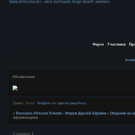
WWW.AFRICANA.RU - «ВСЕ ХОРОШИЕ ЛЮДИ ЛЮБЯТ АФРИКУ»
Форум
Участники
Пр
Актив
Объявление
Привет, Гость!
Войдите
или
зарегистрируйтесь
.
»
Russians-Africans Friends - Форум Друзей Африки
»
Общение на 
африканцами.
Страница:
1