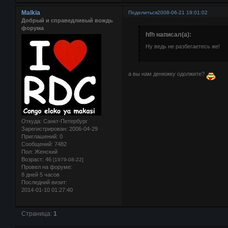
Malkia
Поделиться
2008-06-21 19:01:02
Добрый и справедливый вождь
форума
hfh написал(а):
Ну ведь не разбегаетесь же!
а вы нам денюжку одолжите?
Откуда:
Санкт-Петербург
Зарегистрирован
: 2006-04-29
Приглашений:
0
Сообщений:
7482
Пол:
Женский
Возраст:
46
[1979-08-22]
Провел на форуме:
8 дней 5 часов
Последний визит:
2014-01-10 01:27:40
Страница:
1