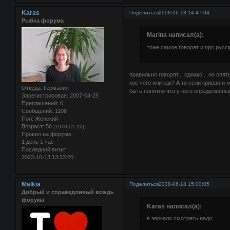
Karas
Поделиться
2008-06-18 14:47:04
Рыбка форума
Marina написал(а):
тоже самое говорят и про русс
правильно говорят... однако... но опят
кое чего или как? А то если кривая и
Откуда:
Германия
быть понятно что у него определенные
Зарегистрирован
: 2007-04-25
Приглашений:
0
Сообщений:
1108
Пол:
Женский
Возраст:
56
[1970-01-10]
Провел на форуме:
1 день 1 час
Последний визит:
2023-10-13 13:23:20
Malkia
Поделиться
2008-06-18 15:00:05
Добрый и справедливый вождь
форума
Karas написал(а):
в зеркало смотреть надо...