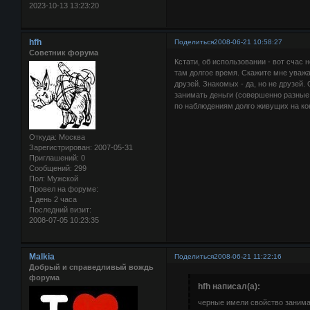
2023-10-13 13:23:20
hfh
Поделиться
2008-06-21 10:58:27
Советник форума
Кстати, об использовании - вот счас
там долгое время. Скажите мне уважа
друзей. Знакомых - да, но не друзей
занимать деньги (совершенно разные 
по наблюдениям долго живущих на ко
Откуда:
Москва
Зарегистрирован
: 2007-05-31
Приглашений:
0
Сообщений:
299
Пол:
Мужской
Провел на форуме:
1 день 2 часа
Последний визит:
2008-07-05 10:23:35
Malkia
Поделиться
2008-06-21 11:22:16
Добрый и справедливый вождь
форума
hfh написал(а):
черные имели свойство занима