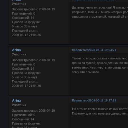
Участник
Да,тема очень интересная! Я думаю, ч
Зарегистрирован
: 2008-04-19
например, мой м.ч. много историй ра
Приглашений:
0
отношения с мужчиной, который ей в о
Сообщений:
14
Провел на форуме:
5 часов 35 минут
Последний визит:
2008-06-17 21:04:36
Arina
Поделиться
2008-06-11 19:24:21
Участник
Также по его рассказам я поняла, что
Зарегистрирован
: 2008-04-19
гроша за душой, деньги для них во м
Приглашений:
0
выживания, чем чувств, но опять же-
Сообщений:
14
тому что слышала.
Провел на форуме:
5 часов 35 минут
Последний визит:
2008-06-17 21:04:36
Arina
Поделиться
2008-06-11 19:27:38
Участник
Но в то же время многие из них боятс
Зарегистрирован
: 2008-04-19
Поэтому для них тоже все далеко не 
Приглашений:
0
Сообщений:
14
Провел на форуме:
5 часов 35 минут