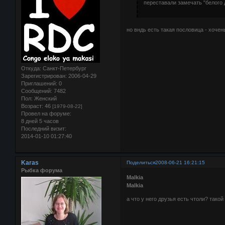
переставали замечать "белого д
но вндь есть такая пословица - хочень
Откуда:
Санкт-Петербург
Зарегистрирован
: 2006-04-29
Приглашений:
0
Сообщений:
7482
Пол:
Женский
Возраст:
46
[1979-08-22]
Провел на форуме:
8 дней 5 часов
Последний визит:
2014-01-10 01:27:40
Karas
Поделиться
2008-06-21 16:21:15
Рыбка форума
Malkia
Malkia
а что у него друзья есть чтоли? такой