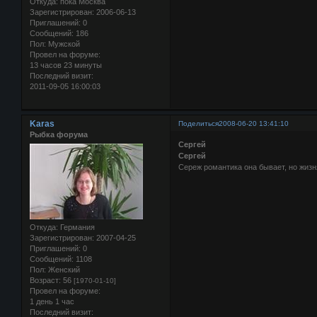
Откуда:
пока Москва
Зарегистрирован
: 2006-06-13
Приглашений:
0
Сообщений:
186
Пол:
Мужской
Провел на форуме:
13 часов 23 минуты
Последний визит:
2011-09-05 16:00:03
Karas
Поделиться
2008-06-20 13:41:10
Рыбка форума
Сергей
Сергей
Сереж романтика она бывает, но жизня
Откуда:
Германия
Зарегистрирован
: 2007-04-25
Приглашений:
0
Сообщений:
1108
Пол:
Женский
Возраст:
56
[1970-01-10]
Провел на форуме:
1 день 1 час
Последний визит: