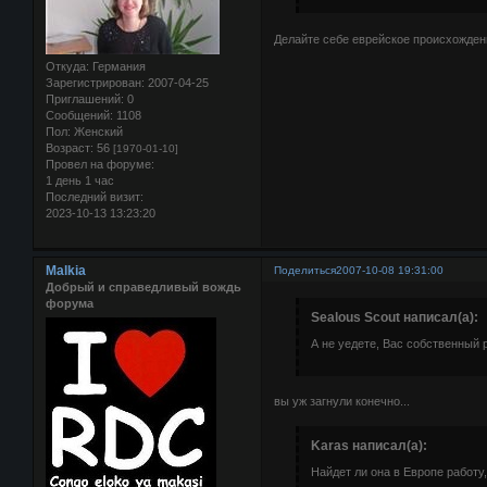
Делайте себе еврейское происхождение
Откуда:
Германия
Зарегистрирован
: 2007-04-25
Приглашений:
0
Сообщений:
1108
Пол:
Женский
Возраст:
56
[1970-01-10]
Провел на форуме:
1 день 1 час
Последний визит:
2023-10-13 13:23:20
Malkia
Поделиться
2007-10-08 19:31:00
Добрый и справедливый вождь
форума
Sealous Scout написал(а):
А не уедете, Вас собственный 
вы уж загнули конечно...
Karas написал(а):
Найдет ли она в Европе работу,