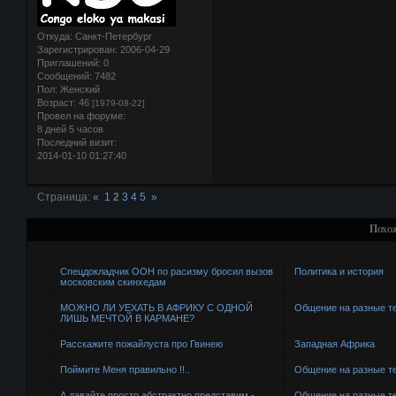
Откуда:
Санкт-Петербург
Зарегистрирован
: 2006-04-29
Приглашений:
0
Сообщений:
7482
Пол:
Женский
Возраст:
46
[1979-08-22]
Провел на форуме:
8 дней 5 часов
Последний визит:
2014-01-10 01:27:40
Страница:
«
1
2
3
4
5
»
Похо
Спецдокладчик ООН по расизму бросил вызов
Политика и история
московским скинхедам
МОЖНО ЛИ УЕХАТЬ В АФРИКУ С ОДНОЙ
Общение на разные 
ЛИШЬ МЕЧТОЙ В КАРМАНЕ?
Расскажите пожайлуста про Гвинею
Западная Африка
Поймите Меня правильно !!..
Общение на разные 
А давайте просто абстрактно представим -
Общение на разные 