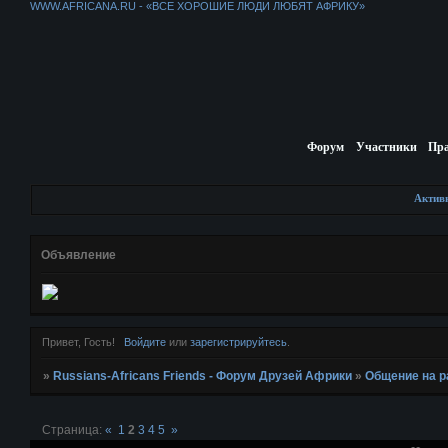
WWW.AFRICANA.RU - «ВСЕ ХОРОШИЕ ЛЮДИ ЛЮБЯТ АФРИКУ»
Форум
Участники
Пр
Актив
Объявление
Привет, Гость!
Войдите
или
зарегистрируйтесь
.
»
Russians-Africans Friends - Форум Друзей Африки
»
Общение на 
Страница:
«
1
2
3
4
5
»