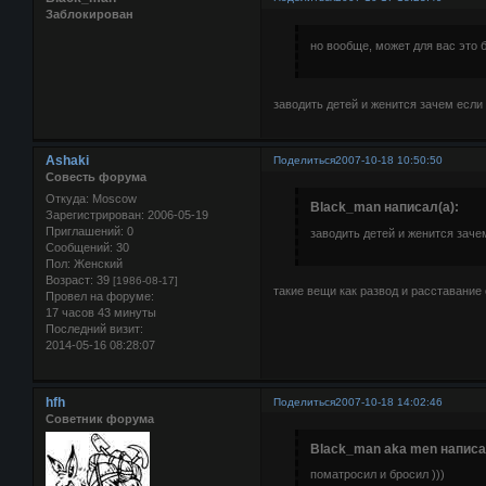
Заблокирован
но вообще, может для вас это 
заводить детей и женится зачем если
Ashaki
Поделиться
2007-10-18 10:50:50
Совесть форума
Откуда:
Moscow
Black_man написал(а):
Зарегистрирован
: 2006-05-19
Приглашений:
0
заводить детей и женится заче
Сообщений:
30
Пол:
Женский
Возраст:
39
[1986-08-17]
такие вещи как развод и расставание
Провел на форуме:
17 часов 43 минуты
Последний визит:
2014-05-16 08:28:07
hfh
Поделиться
2007-10-18 14:02:46
Советник форума
Black_man aka men написа
поматросил и бросил )))