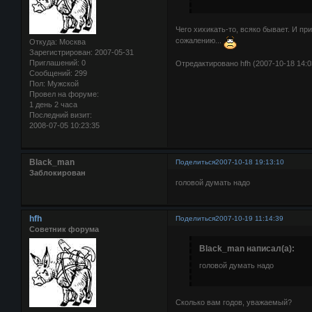
Чего хихикать-то, всяко бывает. И пр
сожалению...
Откуда:
Москва
Зарегистрирован
: 2007-05-31
Приглашений:
0
Отредактировано hfh (2007-10-18 14:0
Сообщений:
299
Пол:
Мужской
Провел на форуме:
1 день 2 часа
Последний визит:
2008-07-05 10:23:35
Black_man
Поделиться
2007-10-18 19:13:10
Заблокирован
головой думать надо
hfh
Поделиться
2007-10-19 11:14:39
Советник форума
Black_man написал(а):
головой думать надо
Сколько вам годов, уважаемый?