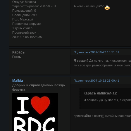
Откуда:
Москва
Зарегистрирован
: 2007-05-31
А чего - не вещая??
Приглашений:
0
Сообщений:
299
Пол:
Мужской
Провел на форуме:
1 день 2 часа
Последний визит:
2008-07-05 10:23:35
Карась
Поделиться
2007-10-22 18:51:01
Гость
Я вещая? Да ну что ты, я скромная та
ли свое для разнообразия. я мое рыло 
Malkia
Поделиться
2007-10-22 21:00:41
Добрый и справедливый вождь
форума
Карась написал(а):
Я вещая? Да ну что ты, я скро
приезжайте к нам:))) китайцы все схав