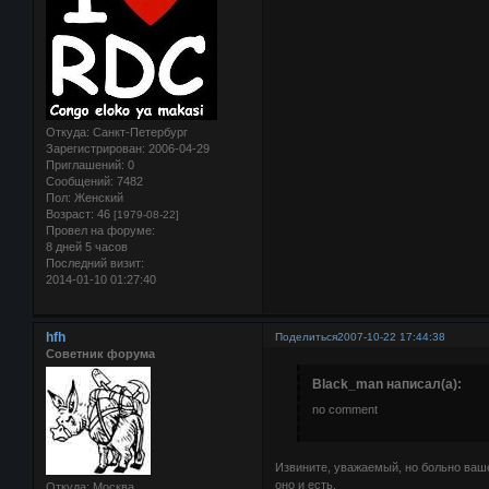
Откуда:
Санкт-Петербург
Зарегистрирован
: 2006-04-29
Приглашений:
0
Сообщений:
7482
Пол:
Женский
Возраст:
46
[1979-08-22]
Провел на форуме:
8 дней 5 часов
Последний визит:
2014-01-10 01:27:40
hfh
Поделиться
2007-10-22 17:44:38
Советник форума
Black_man написал(а):
no comment
Извините, уважаемый, но больно ваше
оно и есть.
Откуда:
Москва