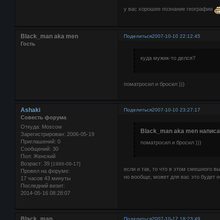
у вас хорошее познание географии
Black_man aka men
Поделиться
2007-10-10 22:12:45
Гость
куда мужик-то делся?
поматросил и бросил )))
Ashaki
Поделиться
2007-10-10 23:27:17
Совесть форума
Откуда:
Moscow
Black_man aka men написа
Зарегистрирован
: 2006-05-19
Приглашений:
0
поматросил и бросил )))
Сообщений:
30
Пол:
Женский
Возраст:
39
[1986-08-17]
если и так, то что в этом смешного в
Провел на форуме:
но вообще, может для вас это будет 
17 часов 43 минуты
Последний визит:
2014-05-16 08:28:07
Black_man
Поделиться
2007-10-17 18:23:49