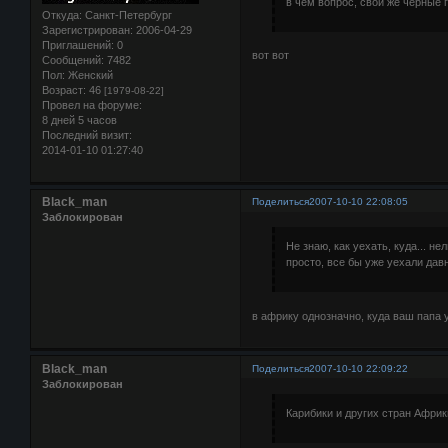
в чем вопрос, свои же черные го
Откуда:
Санкт-Петербург
Зарегистрирован
: 2006-04-29
Приглашений:
0
вот вот
Сообщений:
7482
Пол:
Женский
Возраст:
46
[1979-08-22]
Провел на форуме:
8 дней 5 часов
Последний визит:
2014-01-10 01:27:40
Black_man
Поделиться
2007-10-10 22:08:05
Заблокирован
Не знаю, как уехать, куда... н
просто, все бы уже уехали да
в африку однозначно, куда ваш папа 
Black_man
Поделиться
2007-10-10 22:09:22
Заблокирован
Карибики и других стран Африк