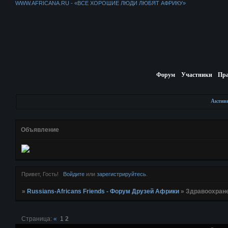
WWW.AFRICANA.RU - «ВСЕ ХОРОШИЕ ЛЮДИ ЛЮБЯТ АФРИКУ»
Форум
Участники
Пр
Актив
Объявление
Привет, Гость!
Войдите
или
зарегистрируйтесь
.
»
Russians-Africans Friends - Форум Друзей Африки
»
Здравоохран
Страница:
«
1
2