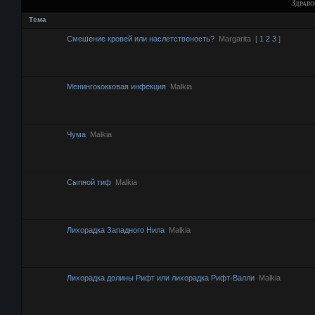
Здраво
Тема
Смешение кровей или наслетственость?
Margarita
[
1
2
3
]
Менингококковая инфекция
Malkia
Чума
Malkia
Сыпной тиф
Malkia
Лихорадка Западного Нила
Malkia
Лихорадка долины Рифт или лихорадка Рифт-Валли
Malkia