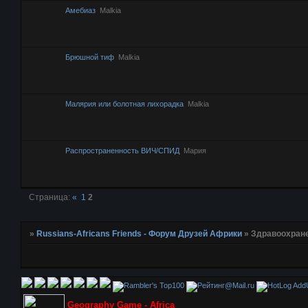
Амебиаз
Malkia
Брюшной тиф
Malkia
Малярия или болотная лихорадка
Malkia
Распространенность ВИЧ/СПИД
Мария
Страница:
«
1
2
»
Russians-Africans Friends - Форум Друзей Африки
»
Здравоохран
AddU
Geography Game - Africa