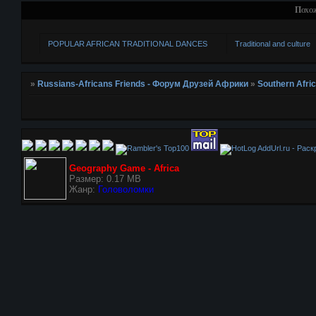
Похо
POPULAR AFRICAN TRADITIONAL DANCES
Traditional and culture
»
Russians-Africans Friends - Форум Друзей Африки
»
Southern Afri
AddUrl.ru - Рас
Geography Game - Africa
Размер: 0.17 MB
Жанр:
Головоломки