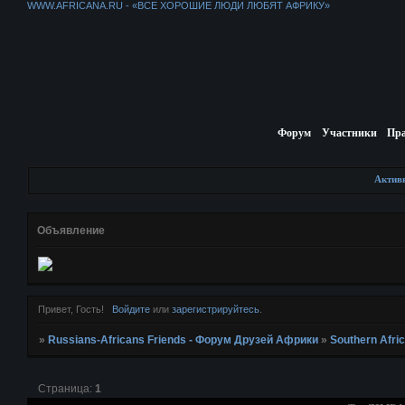
WWW.AFRICANA.RU - «ВСЕ ХОРОШИЕ ЛЮДИ ЛЮБЯТ АФРИКУ»
Форум
Участники
Пр
Актив
Объявление
Привет, Гость!
Войдите
или
зарегистрируйтесь
.
»
Russians-Africans Friends - Форум Друзей Африки
»
Southern Afri
Страница:
1