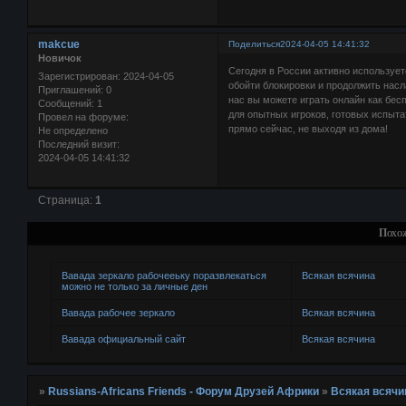
makcue
Поделиться
2024-04-05 14:41:32
Новичок
Сегодня в России активно использует
Зарегистрирован
: 2024-04-05
обойти блокировки и продолжить на
Приглашений:
0
нас вы можете играть онлайн как бесп
Сообщений:
1
для опытных игроков, готовых испыта
Провел на форуме:
прямо сейчас, не выходя из дома!
Не определено
Последний визит:
2024-04-05 14:41:32
Страница:
1
Похо
Вавада зеркало рабочееьку поразвлекаться
Всякая всячина
можно не только за личные ден
Вавада рабочее зеркало
Всякая всячина
Вавада официальный сайт
Всякая всячина
»
Russians-Africans Friends - Форум Друзей Африки
»
Всякая всячи