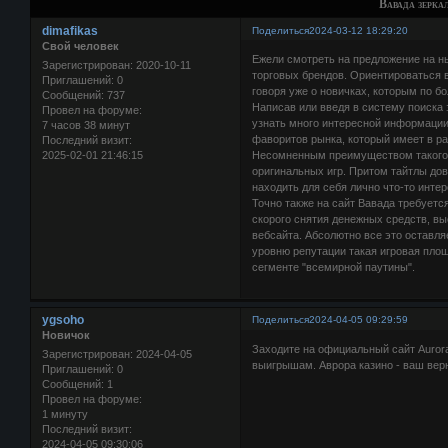
Вавада зерка
dimafikas
Поделиться
2024-03-12 18:29:20
Свой человек
Ежели смотреть на предложение на н
Зарегистрирован
: 2020-10-11
торговых брендов. Ориентироваться в
Приглашений:
0
говоря уже о новичках, которым по б
Сообщений:
737
Написав или введя в систему поиска
Провел на форуме:
узнать много интересной информации 
7 часов 38 минут
фаворитов рынка, который имеет в р
Последний визит:
2025-02-01 21:46:15
Несомненным преимуществом такого в
оригинальных игр. Притом тайтлы до
находить для себя лично что-то интер
Точно также на сайт Вавада требует
скорого снятия денежных средств, в
вебсайта. Абсолютно все это оставля
уровню репутации такая игровая пло
сегменте "всемирной паутины".
ygsoho
Поделиться
2024-04-05 09:29:59
Новичок
Заходите на официальный сайт Auror
Зарегистрирован
: 2024-04-05
выигрышам. Аврора казино - ваш вер
Приглашений:
0
Сообщений:
1
Провел на форуме:
1 минуту
Последний визит:
2024-04-05 09:30:06