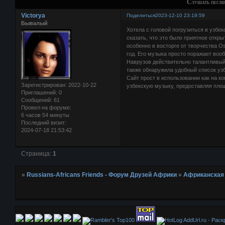
Слушать песн
Victorya
Поделиться
2023-12-10 23:19:59
Бывалый
Хотела с головой погрузиться в узбе
сказать, что это было приятное откр
особенно в восторге от творчества 
год. Его музыка просто поражает во
Наврузов действительно талантливый
также обнаружила удобный список узб
Сайт прост в использовании как на к
Зарегистрирован
: 2022-10-22
узбекскую музыку, предоставляя пло
Приглашений:
0
Сообщений:
61
Провел на форуме:
6 часов 54 минуты
Последний визит:
2024-07-18 21:53:42
Страница:
1
»
Russians-Africans Friends - Форум Друзей Африки
»
Африканская
AddUrl.ru - Рас