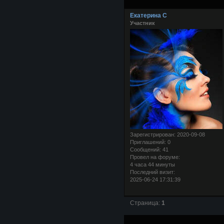
Екатерина С
Участник
Зарегистрирован
: 2020-09-08
Приглашений:
0
Сообщений:
41
Провел на форуме:
4 часа 44 минуты
Последний визит:
2025-06-24 17:31:39
Страница:
1