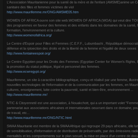
L'Association Mauritanienne pour la santé de la mére et de l'enfant (AMSME)anime un C
sanitaire des filles et femmes victimes de viol
http://www.maurifemme.mr/ONG/AMSME05.htm
WOMEN OF AFRICA ouvre son site web.WOMEN OF AFRICA (WOA) qui veut dire TOI en d
des programmes en faveur des femmes et des enfants dans les domaines de la santé, l'éd
formation, l'environnement et la culture.
http://www.womenofafrica.org/
Le Centre d'Espoir pour Filles et Femmes (C.E.F.F., Lubumbashi , République démocrat
défense et la rptoection des droits et de la liberté de la femme et l'égalité de deux sexes
http://www.fontaineespoir.org/
Le Centre Egyptien pour les Droits des Femmes (Egyptian Center for Women's Rights
la promotion du statut politique, légal et personnel des femmes.
http://www.ecwregypt.org/
Maurifemme, un site à caractère bibliographique, conçu et réalisé par une femme, illustr
nouvelles technologies de l'information et de la communication par les femmes, en Mauritani
cultures, enseignement, lutte contre la pauvreté, santé et bien-être, environnement ...
http://www.maurifemme.mr/
NTIC & Citoyenneté est une association, à Nouakchott, qui a un important volet "Femmes
partenariat aux associations africaines et internationales oeuvrant dans ce domaine, pour
de travail, etc...
http://www.maurifemme.mr/ONG/NTIC.html
SWAA Mauritanie est membre de la SWAA Afrique qui regroupe 29 pays africains, elle lu
de sensibilisation, d'information et de distribution de préservatifs, par des émissions ra
mentalités et les comportements sur le plan sexuel, la mise en place d'un centre de docu