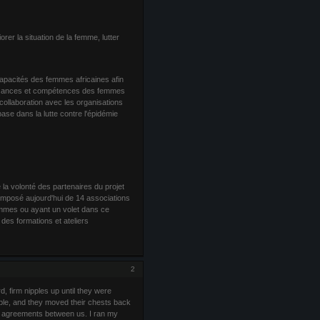
er la situation de la femme, lutter
apacités des femmes africaines afin
issances et compétences des femmes
 collaboration avec les organisations
ase dans la lutte contre l'épidémie
la volonté des partenaires du projet
omposé aujourd'hui de 14 associations
femmes ou ayant un volet dans ce
des formations et ateliers
2
d, firm nipples up until they were
pple, and they moved their chests back
l agreements between us. I ran my