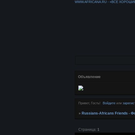
WWW.AFRICANA.RU - «ВСЕ ХОРОШИ
Объявление
Привет, Гость!
Войдите
или
зарегис
»
Russians-Africans Friends -
Страница:
1