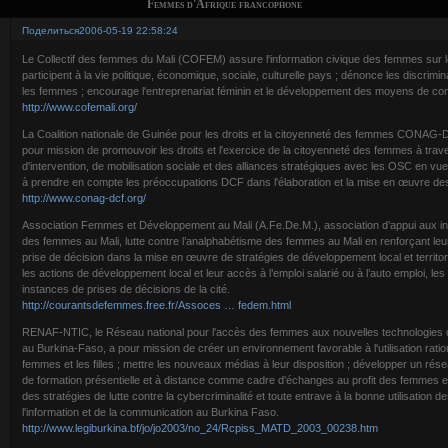
Femmes d'Afrique francophone
Поделиться
2006-05-19 22:58:24
Le Collectif des femmes du Mali (COFEM) assure l'information civique des femmes sur leu
participent à la vie politique, économique, sociale, culturelle pays ; dénonce les discrimin
les femmes ; encourage l'entreprenariat féminin et le développement des moyens de c
http://www.cofemali.org/
La Coalition nationale de Guinée pour les droits et la citoyenneté des femmes CONAG-D
pour mission de promouvoir les droits et l'exercice de la citoyenneté des femmes à trav
d'intervention, de mobilisation sociale et des alliances stratégiques avec les OSC en vu
à prendre en compte les préoccupations DCF dans l'élaboration et la mise en œuvre de
http://www.conag-dcf.org/
Association Femmes et Développement au Mali (A.Fe.De.M.), association d’appui aux init
des femmes au Mali, lutte contre l’analphabétisme des femmes au Mali en renforçant le
prise de décision dans la mise en œuvre de stratégies de développement local et territoria
les actions de développement local et leur accès à l’emploi salarié ou à l’auto emploi, les
instances de prises de décisions de la cité.
http://courantsdefemmes.free.fr/Assoces … fedem.html
RENAF-NTIC, le Réseau national pour l'accès des femmes aux nouvelles technologies de
au Burkina-Faso, a pour mission de créer un environnement favorable à l'utilisation rat
femmes et les filles ; mettre les nouveaux médias à leur disposition ; développer un rés
de formation présentielle et à distance comme cadre d'échanges au profit des femmes et
des stratégies de lutte contre la cybercriminalité et toute entrave à la bonne utilisation 
l'information et de la communication au Burkina Faso.
http://www.legiburkina.bf/jo/jo2003/no_24/Rcpiss_MATD_2003_00238.htm