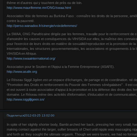
thème et d'autres qui y touchent de près ou de loin.
http://www.maurifemme.mr/ONG/swaa.html
Association Voix de femmes au Burkina Faso : connaître les droits de la personne, amélior
contre la pauvreté.
http://perso.wanadoo.fr/sinergie/voixdefemmes/
La SWAA, ONG Panafricaine dirigée par les femmes, travaille pour le renforcement de c
d'amoindrir les causes et conséquences du VIH/SIDA sur elles; la maîtrise des conna
pour l'exercice de leurs droits en matière de sexualité/reproduction et la promotion de la
internationales, les structures gouvernementales, les associations et groupements à la b
VIH/SIDA en Afrique.
http://www.swaainternational.org/
Association pour le Soutien et l'Appui a la Femme Entrepreneur (ASAFE).
http://www.asafe.org
Le Réseau Siggil Jigéen est un espace d'échanges, de partage et de coordination. né de 
"Promotion des Droits et renforcement du Pouvoir des Femmes sénégalaises" . Il est c
et est ouvert à toute association d'appui à la promotion et à la défense des droits des 
domaine. Le Réseau mène des activités d'information, d'éducation et de communication, 
http://www.siggiljigeen.sn/
Поделиться
2012-03-25 13:02:00
In spite of her slightly shorter body, Bambi arched her back, pressing her very small, har
making contact against the larger, softer breasts of Cheri until nipple was massaging ni
and forth as they sought the ultimate orgasm. Though we were lovers, we had no forma