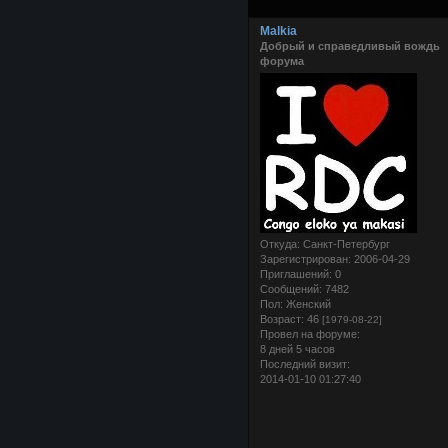
Malkia
Добрый и справедливый вождь
форума
Откуда:
Санкт-Петербург
Зарегистрирован
: 2006-04-29
Приглашений:
0
Сообщений:
7482
Пол:
Женский
Возраст:
46
[1979-08-22]
Провел на форуме:
8 дней 5 часов
Последний визит:
2014-01-10 01:27:40