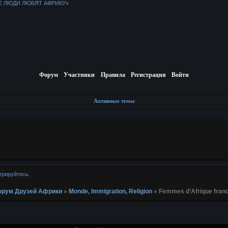
Е ЛЮДИ ЛЮБЯТ АФРИКУ»
Форум
Участники
Правила
Регистрация
Войти
Активные темы
трируйтесь
.
 Форум Друзей Африки
»
Monde, Immigration, Religion
»
Femmes d'Afrique fran