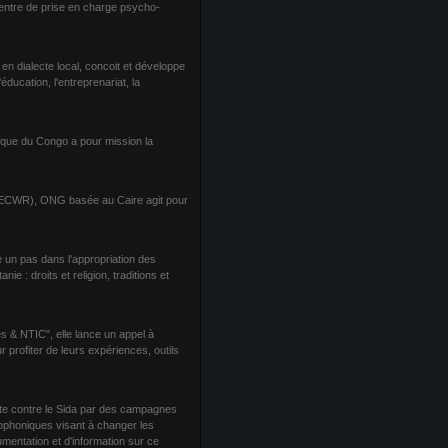
entre de prise en charge psycho-
ialecte local, concoit et développe
ucation, l'entreprenariat, la
ique du Congo a pour mission la
, ECWR), ONG basée au Caire agit pour
e un pas dans l'appropriation des
e : droits et religion, traditions et
 & NTIC", elle lance un appel à
 profiter de leurs expériences, outils
tte contre le Sida par des campagnes
diophoniques visant à changer les
mentation et d'information sur ce