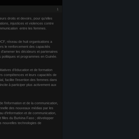
1
rs droits et devoirs, pour qu'elles
ations, injustices et violences contre
ommunication entre les femmes.
CF, réseau de huit organisations a
ers le renforcement des capacités
e d'amener les décideurs et partenaires
s politiques et programmes en Guinée.
iatives d’éducation et de formation
urs compétences et leurs capacités de
l, facilite l’insertion des femmes dans
 incite à participer plus activement aux
 l'information et de la communication,
ionnelle des nouveaux médias par les
eau d'information et de communication,
 filles du Burkina Faso ; développer
des nouvelles technologies de