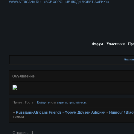
WWW.AFRICANA.RU - «ВСЕ ХОРОШИЕ ЛЮДИ ЛЮБЯТ АФРИКУ»
Форум
Участники
Пр
Актив
Объявление
Привет, Гость!
Войдите
или
зарегистрируйтесь
.
»
Russians-Africans Friends - Форум Друзей Африки
»
Humour / Blag
телом
Страница:
1