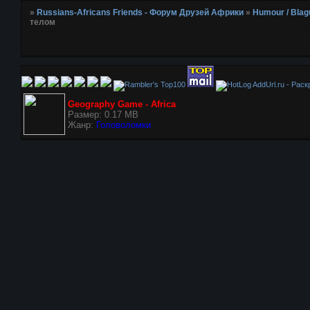
»
Russians-Africans Friends - Форум Друзей Африки
»
Humour / Blag
телом
AddUrl.ru - Рас
Geography Game - Africa
Размер: 0.17 MB
Жанр:
Головоломки