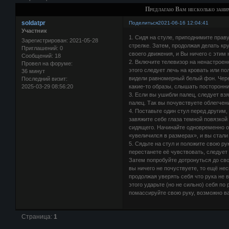
Предлагаю Вам несколько зани
soldatpr
Поделиться
2021-06-16 12:04:41
Участник
1. Сидя на стуле, приподнимите праву
Зарегистрирован
: 2021-05-28
стрeлке. Затем, продолжая делать кр
Приглашений:
0
своего движения, и Вы ничего с этим 
Сообщений:
18
2. Включите телевизор на ненастрое
Провел на форуме:
этого следует лечь на кровать или по
36 минут
видели равномерный белый фон. Чере
Последний визит:
2025-03-29 08:56:20
какие-то образы, слышать посторонн
3. Если вы ушибли палец, следует вз
палец. Так вы почувствуете облегчен
4. Поставьте один стул перед другим,
завяжите себе глаза темной повязкой
сидящего. Начинайте одновременно ощ
«увеличился в размерах», и вы стали
5. Сядьте на стул и положите свою ру
перестанете её чувствовать, следует
Затем попробуйте дотронуться до сво
вы ничего не почуствуете, то ещё нес
продолжая уверять себя что рука не 
этого ударьте (но не сильно) себя по 
помассируйте свою руку, возможно в
Страница:
1