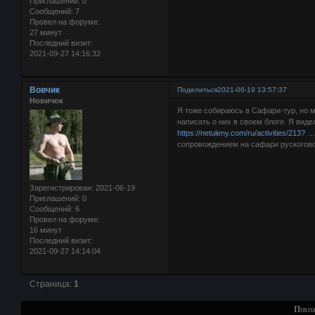
Приглашений:
0
Сообщений:
7
Провел на форуме:
27 минут
Последний визит:
2021-09-27 14:16:32
Вовчик
Поделиться
2021-06-19 13:57:37
Новичок
Я тоже собираюсь в Сафари-тур, но 
написать о них в своем блоге. Я ви
https://netuleny.com/ru/activities/213? …
сопровождением на сафари рускогов
Зарегистрирован
: 2021-06-19
Приглашений:
0
Сообщений:
6
Провел на форуме:
16 минут
Последний визит:
2021-09-27 14:14:04
Страница:
1
Похо