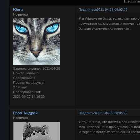
Первый ви
Юнга
Поделиться
2021-04-28 09:05:05
Новичок
Я в Африке не была, только мечтаю о
покупаться на живописных пляжах, уз
больше экзотических животных.
Зарегистрирован
: 2021-04-28
Приглашений:
0
Сообщений:
7
Провел на форуме:
27 минут
Последний визит:
2021-09-27 14:16:32
Гром Андрей
Поделиться
2021-04-29 20:05:22
Новичок
Я точно знаю, что племя моси живёт 
млн. человек. Мне приходилось быват
интересна пестрым этническим сост