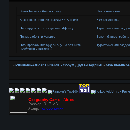
Визит Барака Обамы в Гану
Лента новостей
Выходцы из России обжили Юг Африки
Южная Африка
Планируемые экспедиции в Африку!
Туристический раздел
Поиск работы в Африке
Закон, бизнес, работа
Планировали поездку в Гану, но возникли
Туристический раздел
проблемы с визами :(
»
Russians-Africans Friends - Форум Друзей Африки
»
Моё любимое
AddUrl.ru - Рас
Geography Game - Africa
Размер: 0.17 MB
Жанр:
Головоломки