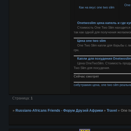
One 
Как на вкус one two slim
Onetwoslim цена капель и где ку
Стоимость One Two Slim находится в
так как одной для получения желаемо
Цена one two slim
One Two Slim капли для борьбы с ли
грн.
Капли для похудения Onetwoslim
Цена OneTwoSlim. Стоимость продукт
Two Slim для похудения.
Сейчас смотрят
сибутрамин цена
,
one two slim реаль
Страница:
1
»
Russians-Africans Friends - Форум Друзей Африки
»
Travel
»
One t