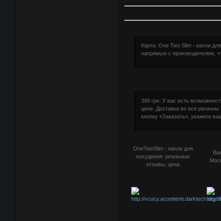
Карта. One Two Slim - капли 
напрямую с производителем, чт
399 грн. У вас есть возможнос
цене. Доставка во все регионы
кнопку «Заказать», укажите ва
OneTwoSlim - капли для
Ва
похудения: реальные
Моск
отзывы, цена