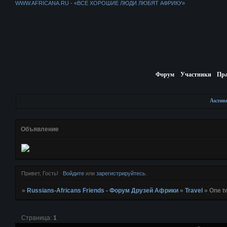
WWW.AFRICANA.RU - «ВСЕ ХОРОШИЕ ЛЮДИ ЛЮБЯТ АФРИКУ»
Форум
Участники
Пр
Актив
Объявление
Привет, Гость!
Войдите
или
зарегистрируйтесь
.
»
Russians-Africans Friends - Форум Друзей Африки
»
Travel
»
One t
Страница:
1