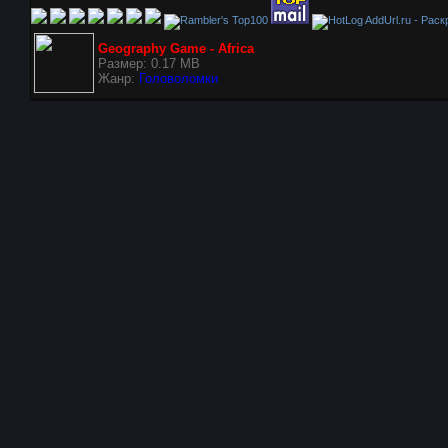
AddUrl.ru - Рас
Geography Game - Africa
Размер: 0.17 MB
Жанр:
Головоломки