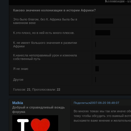
Колонизация - бл
Каково значение колонизации в истории Африки?
Это было благом, без К. Африка была бы в
каменном веке
К.это плохо, но в ней есть много плюсов.
К. не имеет большого значения в развитии
Африки
К.нанесла непоправимый урон и изменила
собственный путь
Я не знаю
Другое
Голосов:
21
;
Проголосовали:
22
Malkia
Поделиться
2007-06-20 06:48:07
Добрый и справедливый вождь
Во многих темах мы так или иначе об
форума
тему чтобы обсудить это важный вотп
выскажете важе мнение и желательно