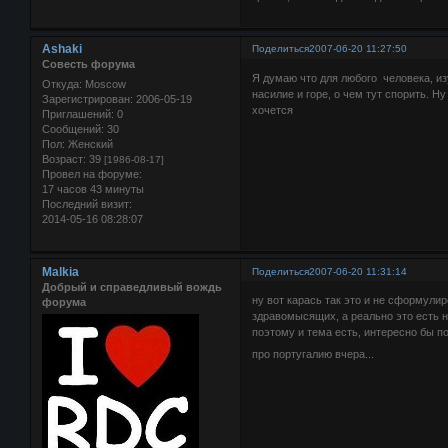
Ashaki
Поделиться
2007-06-20 11:27:50
Совесть форума
Я думаю что для любого человека, из
Откуда:
Moscow
насилие и горе, о чем тут спорить. Н
Зарегистрирован
: 2006-05-19
хочется
Приглашений:
0
Сообщений:
30
Пол:
Женский
Возраст:
39
[1986-08-17]
Провел на форуме:
17 часов 43 минуты
Последний визит:
2014-05-16 08:28:07
Malkia
Поделиться
2007-06-20 11:31:14
Добрый и справедливый вождь
ну вот карась так это и не сформулир
форума
здравомысящих, а реально это есть не
поэтому и тема есть, интересно бы п
про португалию вчера...