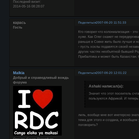
Последний визит:
2014-05-16 08:28:07
карась
Поделиться
2007-06-20 11:51:33
Гость
Кто говорил что колониализация - это 
хуже. Как Олег скажет не передергива
раньше в Совке жить было лучше и 
- пусть хохлы подавятся своей неза
других частях необъятной бывшей Род
Прибалтика и может быть Казахстан.
Malkia
Поделиться
2007-06-20 12:01:22
Добрый и справедливый вождь
форума
Ashaki написал(а):
Значит что этот посеитель счт
пользуются Африкой. И теперь
лиль, вообще мне вот инетерсно знат
тема для этого и создана, и вообщем 
поговорить?