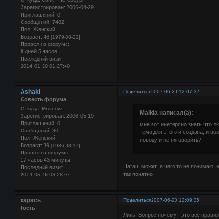
Откуда:
Санкт-Петербург
Зарегистрирован
: 2006-04-29
Приглашений:
0
Сообщений:
7482
Пол:
Женский
Возраст:
46
[1979-08-22]
Провел на форуме:
8 дней 5 часов
Последний визит:
2014-01-10 01:27:40
Ashaki
Поделиться
2007-06-20 12:07:32
Совесть форума
Откуда:
Moscow
Malkia написал(а):
Зарегистрирован
: 2006-05-19
Приглашений:
0
мне вот инетерсно знать что л
Сообщений:
30
тема для этого и создана, и в
Пол:
Женский
поводу и не поговорить?
Возраст:
39
[1986-08-17]
Провел на форуме:
17 часов 43 минуты
Наташ может я чего то не понимаю, н
Последний визит:
так понятно.
2014-05-16 08:28:07
карась
Поделиться
2007-06-20 12:09:35
Гость
Лиль! Вопрос почему - это все прави