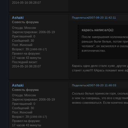
2014-05-16 08:28:07
Ashaki
Поделиться
2007-06-20 11:42:11
Совесть форума
Откуда:
Moscow
карась написал(а):
Зарегистрирован
: 2006-05-19
Приглашений:
0
После завершения колониализац
Сообщений:
30
раньше были белые, потом при
Пол:
Женский
человек", он засмеялся и сказал
Возраст:
39
[1986-08-17]
взяточничество.
Провел на форуме:
17 часов 43 минуты
Последний визит:
Карась одно дело стало хуже, друго
2014-05-16 08:28:07
станет хуже!!!! КАрась покажит мне а
Ashaki
Поделиться
2007-06-20 11:46:03
Совесть форума
Сколько белые принесли горя, сколько
Откуда:
Moscow
о чем ты говоришь, это все следстви
Зарегистрирован
: 2006-05-19
можно сомневаться. Если конечно мы
Приглашений:
0
Сообщений:
30
Пол:
Женский
Возраст:
39
[1986-08-17]
Провел на форуме:
17 часов 43 минуты