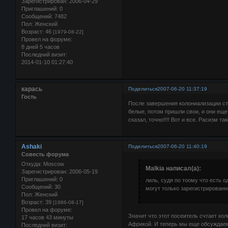
Зарегистрирован
: 2006-04-29
Приглашений:
0
Сообщений:
7482
Пол:
Женский
Возраст:
46
[1979-08-22]
Провел на форуме:
8 дней 5 часов
Последний визит:
2014-01-10 01:27:40
карась
Поделиться
2007-06-20 11:37:19
Гость
После завершения колониализации ст
белые, потом пришли свои, и они еще
сказал, точно!!!! Вот и все. Расизм т
Ashaki
Поделиться
2007-06-20 11:40:19
Совесть форума
Откуда:
Moscow
Malkia написал(а):
Зарегистрирован
: 2006-05-19
Приглашений:
0
лиль, судя по тоому что есть 
Сообщений:
30
могут только зарегистрированн
Пол:
Женский
Возраст:
39
[1986-08-17]
Провел на форуме:
Значит что этот посеитель счтает ко
17 часов 43 минуты
Африкой. И теперь мы еще обсуждаем
Последний визит: