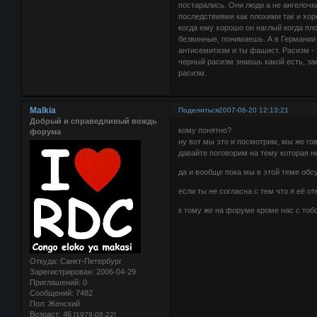
постарались. Они люди а не ангелочк
последствиями как плохими так и хо
когда ему хорошо он наглый когда пло
безвинные, понимаешь. А в Германии э
антисемитизм и ты фашист. Расизм - 
черный расизм знаешь какой есть, за
расизм.
Malkia
Поделиться
2007-06-20 12:13:21
Добрый и справедливый вождь
кому понятно?
форума
ну вот мы это и посмотрим, мы же гов
давайте поговорим на тему которая не
да и вообще пока мы в этой теме обсу
если ты не согласна с тем что я её от
к тому же на форуме кроме нас с тобо
Откуда:
Санкт-Петербург
Зарегистрирован
: 2006-04-29
Приглашений:
0
Сообщений:
7482
Пол:
Женский
Возраст:
46
[1979-08-22]