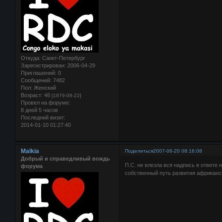
Откуда:
Санкт-Петербург
Зарегистрирован
: 2006-04-29
Приглашений:
0
Сообщений:
7482
Пол:
Женский
Возраст:
46
[1979-08-22]
Провел на форуме:
8 дней 5 часов
Последний визит:
2014-01-10 01:27:40
Malkia
Поделиться
2007-06-20 08:16:08
Добрый и справедливый вождь
П.С. не влезла вся надпись в ответе
форума
собственный путь развития африканско