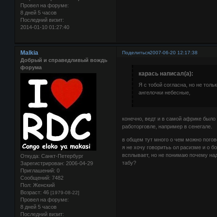
Провел на форуме:
8 дней 5 часов
Последний визит:
2014-01-10 01:27:40
Malkia
Поделиться
2007-06-20 12:17:38
Добрый и справедливый вождь
форума
карась написал(а):
Я с тобой согласна, но не тол
ангелочки небесные,
конечно, ведт и в самой африке было
работорговле, например в сенегале.
в общем тут много о чем можно поговор
я не хочу говоритьь ол расизме и о 
всплывает, но не понимаю почему над
Откуда:
Санкт-Петербург
табу?
Зарегистрирован
: 2006-04-29
Приглашений:
0
Сообщений:
7482
Пол:
Женский
Возраст:
46
[1979-08-22]
Провел на форуме:
8 дней 5 часов
Последний визит: