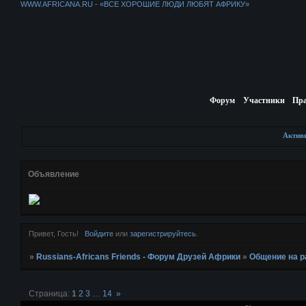
WWW.AFRICANA.RU - «ВСЕ ХОРОШИЕ ЛЮДИ ЛЮБЯТ АФРИКУ»
Форум
Участники
Пр
Актив
Объявление
Привет, Гость!
Войдите
или
зарегистрируйтесь
.
»
Russians-Africans Friends - Форум Друзей Африки
»
Общение на 
Страница:
1
2
3
…
14
»