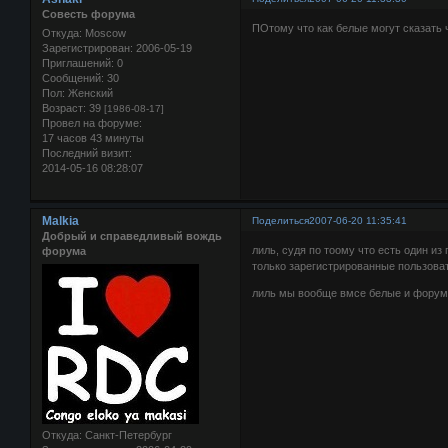
Совесть форума
ПОтому что как белые могут сказать ч
Откуда:
Moscow
Зарегистрирован
: 2006-05-19
Приглашений:
0
Сообщений:
30
Пол:
Женский
Возраст:
39
[1986-08-17]
Провел на форуме:
17 часов 43 минуты
Последний визит:
2014-05-16 08:28:07
Malkia
Поделиться
2007-06-20 11:35:41
Добрый и справедливый вождь
лиль, судя по тоому что есть один из
форума
только зарегистрированные пользоват
лиль мы вообще вмсе белые и форум
Откуда:
Санкт-Петербург