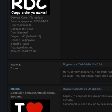
Откуда:
Санкт-Петербург
Зарегистрирован
: 2006-04-29
Приглашений:
0
Сообщений:
7482
Пол:
Женский
Возраст:
46
[1979-08-22]
Провел на форуме:
8 дней 5 часов
Последний визит:
2014-01-10 01:27:40
карась
Поделиться
2007-06-20 10:45:26
Гость
Ну ты и тему внесла то. Я не буду го
не была - 400 лет назад. Хрен его зна
Malkia
Поделиться
2007-06-20 11:12:51
Добрый и справедливый вождь
Карась, ты одна из тех кто актовно оч
форума
сказать...
а вообщем мы все там не были в эпоху