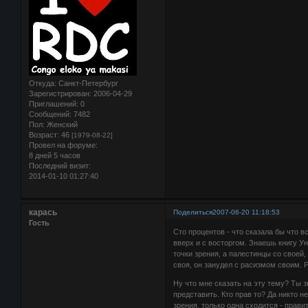
Откуда:
Санкт-Петербург
Зарегистрирован
: 2006-04-29
Приглашений:
0
Сообщений:
7482
Пол:
Женский
Возраст:
46
[1979-08-22]
Провел на форуме:
8 дней 5 часов
Последний визит:
2014-01-10 01:27:40
карась
Поделиться
2007-06-20 11:18:53
Гость
Сто процентов - что сказала бы что в
вверх и с восторгом. Знаешь книгу Ун
точки зрения, а палестинцы со своей, 
своя, он занудел с расизмом своим. 
Ну что мне сказать на эту тему? Ты 
представить. Кто прав то? Да никто н
зрения, только одна сходится - прави