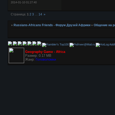
2014-01-10 01:27:40
Страница:
1
2
3
…
14
»
»
Russians-Africans Friends - Форум Друзей Африки
»
Общение на 
AddU
Geography Game - Africa
Размер: 0.17 MB
Жанр:
Головоломки