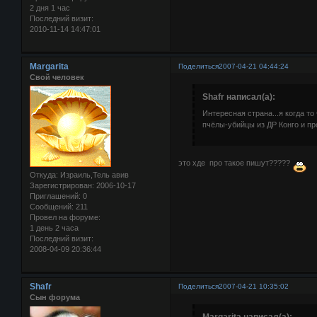
2 дня 1 час
Последний визит:
2010-11-14 14:47:01
Margarita
Поделиться
2007-04-21 04:44:24
Свой человек
Shafr написал(а):
Интересная страна...я когда т
пчёлы-убийцы из ДР Конго и пр
это хде про такое пишут?????
Откуда:
Израиль,Тель авив
Зарегистрирован
: 2006-10-17
Приглашений:
0
Сообщений:
211
Провел на форуме:
1 день 2 часа
Последний визит:
2008-04-09 20:36:44
Shafr
Поделиться
2007-04-21 10:35:02
Сын форума