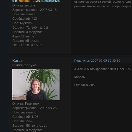
сыпались одна за одной,грохот стоял
Откуда:
ангола
раньше такого не было.Теперь будем 
Зарегистрирован
: 2007-03-15
Приглашений:
0
Сообщений:
413
Пол:
Мужской
Возраст:
71
[1954-11-01]
Провел на форуме:
4 дня 11 часов
Последний визит:
2010-12-20 04:15:02
Karas
Поделиться
2007-05-05 15:35:19
Рыбка форума
А Алекс было красивее чем Олег. Так
Карась
Que tal la vida?
Откуда:
Германия
Зарегистрирован
: 2007-04-25
Приглашений:
0
Сообщений:
1108
Пол:
Женский
Возраст:
56
[1970-01-10]
Провел на форуме: