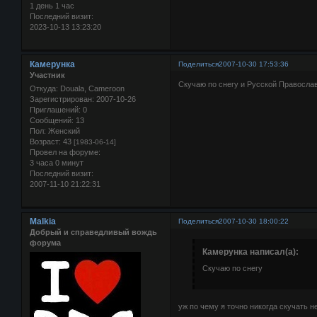
1 день 1 час
Последний визит:
2023-10-13 13:23:20
Камерунка
Поделиться
2007-10-30 17:53:36
Участник
Скучаю по снегу и Русской Правосла
Откуда:
Douala, Cameroon
Зарегистрирован
: 2007-10-26
Приглашений:
0
Сообщений:
13
Пол:
Женский
Возраст:
43
[1983-06-14]
Провел на форуме:
3 часа 0 минут
Последний визит:
2007-11-10 21:22:31
Malkia
Поделиться
2007-10-30 18:00:22
Добрый и справедливый вождь
форума
Камерунка написал(а):
Скучаю по снегу
уж по чему я точно никогда скучать н