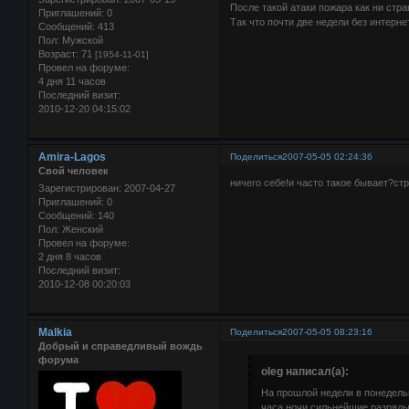
После такой атаки пожара как ни стр
Приглашений:
0
Так что почти две недели без интерне
Сообщений:
413
Пол:
Мужской
Возраст:
71
[1954-11-01]
Провел на форуме:
4 дня 11 часов
Последний визит:
2010-12-20 04:15:02
Amira-Lagos
Поделиться
2007-05-05 02:24:36
Свой человек
ничего себе!и часто такое бывает?ст
Зарегистрирован
: 2007-04-27
Приглашений:
0
Сообщений:
140
Пол:
Женский
Провел на форуме:
2 дня 8 часов
Последний визит:
2010-12-08 00:20:03
Malkia
Поделиться
2007-05-05 08:23:16
Добрый и справедливый вождь
форума
oleg написал(а):
На прошлой недели в понедель
часа ночи сильнейшие разряды