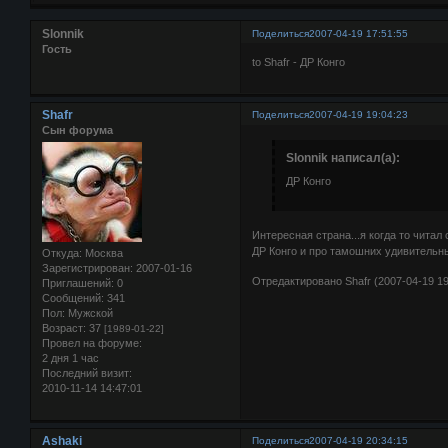
Slonnik
Поделиться
2007-04-19 17:51:55
Гость
to Shafr - ДР Конго
Shafr
Поделиться
2007-04-19 19:04:23
Сын форума
Slonnik написал(а):
ДР Конго
Интересная страна...я когда то чита
ДР Конго и про тамошних удивительн
Откуда:
Москва
Зарегистрирован
: 2007-01-16
Отредактировано Shafr (2007-04-19 19
Приглашений:
0
Сообщений:
341
Пол:
Мужской
Возраст:
37
[1989-01-22]
Провел на форуме:
2 дня 1 час
Последний визит:
2010-11-14 14:47:01
Ashaki
Поделиться
2007-04-19 20:34:15