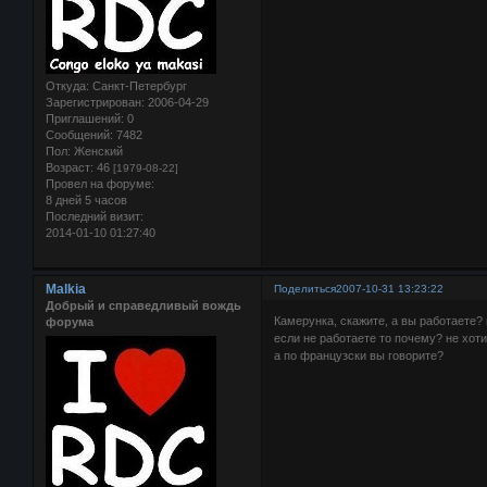
Откуда:
Санкт-Петербург
Зарегистрирован
: 2006-04-29
Приглашений:
0
Сообщений:
7482
Пол:
Женский
Возраст:
46
[1979-08-22]
Провел на форуме:
8 дней 5 часов
Последний визит:
2014-01-10 01:27:40
Malkia
Поделиться
2007-10-31 13:23:22
Добрый и справедливый вождь
Камерунка, скажите, а вы работаете
форума
если не работаете то почему? не хот
а по французски вы говорите?