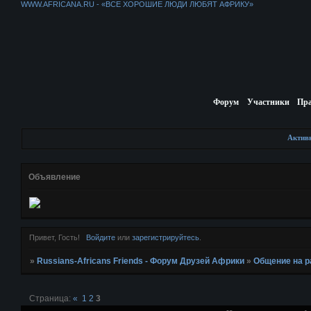
WWW.AFRICANA.RU - «ВСЕ ХОРОШИЕ ЛЮДИ ЛЮБЯТ АФРИКУ»
Форум
Участники
Пр
Актив
Объявление
Привет, Гость!
Войдите
или
зарегистрируйтесь
.
»
Russians-Africans Friends - Форум Друзей Африки
»
Общение на 
Страница:
«
1
2
3