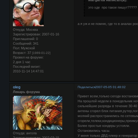
Margarita написал(а):
это хде про такое пишут?????
а я уж и не помню, где то в аналах р
Откуда:
Москва
Зарегистрирован
: 2007-01-16
Приглашений:
0
Сообщений:
341
Пол:
Мужской
Возраст:
37
[1989-01-22]
Провел на форуме:
2 дня 1 час
Последний визит:
2010-11-14 14:47:01
oleg
Поделиться
2007-05-05 01:48:02
Лекарь форума
Привет всем,только сегодн востанови
На прошлой недели в понедельник но
сильнейшие разряды в течение 30-40
антены сгорел блок питания,рутер,по
молний распространились по сетевым
сгорели,телеки,кондиционеры,преиму
Более простые кондеры устояли.
Остановились часы.
Откуда:
ангола
У меня только ДВД плеер и генератор 
Зарегистрирован
: 2007-03-15