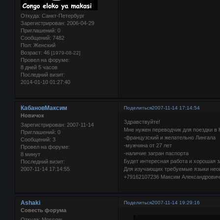
Откуда:
Санкт-Петербург
Зарегистрирован
: 2006-04-29
Приглашений:
0
Сообщений:
7482
Пол:
Женский
Возраст:
46
[1979-08-22]
Провел на форуме:
8 дней 5 часов
Последний визит:
2014-01-10 01:27:40
КабановМаксим
Поделиться
2007-11-14 17:14:54
Новичок
Здравствуйте!
Зарегистрирован
: 2007-11-14
Мне нужен переводчик для поездки в 
Приглашений:
0
-французский и желательно Лингала
Сообщений:
3
-мужчина от 27 лет
Провел на форуме:
-наличие загран паспорта
8 минут
Будет интересная работа и хорошая з/
Последний визит:
2007-11-14 17:14:55
Для изучающих требуемые языки нео
+79162107236 Максим Александрович
Ashaki
Поделиться
2007-11-14 19:29:16
Совесть форума
Откуда:
Moscow