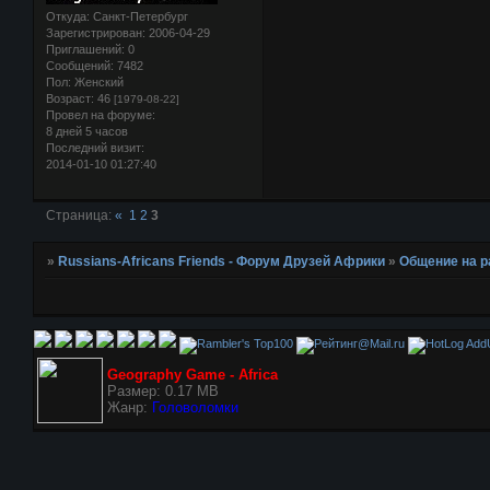
Откуда:
Санкт-Петербург
Зарегистрирован
: 2006-04-29
Приглашений:
0
Сообщений:
7482
Пол:
Женский
Возраст:
46
[1979-08-22]
Провел на форуме:
8 дней 5 часов
Последний визит:
2014-01-10 01:27:40
Страница:
«
1
2
3
»
Russians-Africans Friends - Форум Друзей Африки
»
Общение на 
AddU
Geography Game - Africa
Размер: 0.17 MB
Жанр:
Головоломки