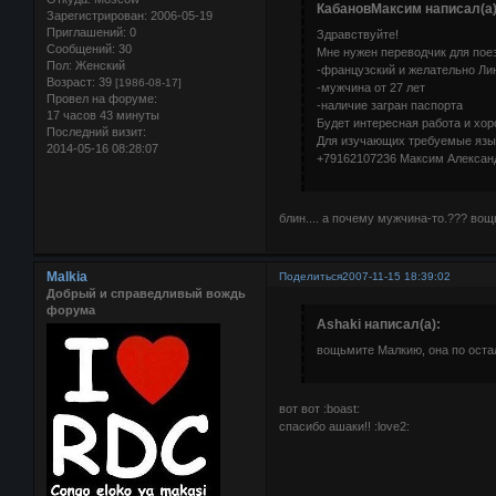
КабановМаксим написал(а)
Зарегистрирован
: 2006-05-19
Приглашений:
0
Здравствуйте!
Сообщений:
30
Мне нужен переводчик для поез
Пол:
Женский
-французский и желательно Ли
Возраст:
39
[1986-08-17]
-мужчина от 27 лет
Провел на форуме:
-наличие загран паспорта
17 часов 43 минуты
Будет интересная работа и хор
Последний визит:
Для изучающих требуемые язы
2014-05-16 08:28:07
+79162107236 Максим Алексан
блин.... а почему мужчина-то.??? во
Malkia
Поделиться
2007-11-15 18:39:02
Добрый и справедливый вождь
форума
Ashaki написал(а):
вощьмите Малкию, она по ост
вот вот :boast:
спасибо ашаки!! :love2: