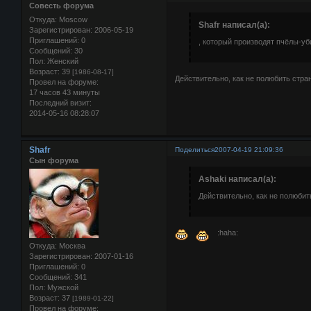
Совесть форума
Откуда:
Moscow
Shafr написал(а):
Зарегистрирован
: 2006-05-19
Приглашений:
0
, который производят пчёлы-уб
Сообщений:
30
Пол:
Женский
Возраст:
39
[1986-08-17]
Действительно, как не полюбить стра
Провел на форуме:
17 часов 43 минуты
Последний визит:
2014-05-16 08:28:07
Shafr
Поделиться
2007-04-19 21:09:36
Сын форума
Ashaki написал(а):
Действительно, как не полюбит
:haha:
Откуда:
Москва
Зарегистрирован
: 2007-01-16
Приглашений:
0
Сообщений:
341
Пол:
Мужской
Возраст:
37
[1989-01-22]
Провел на форуме: