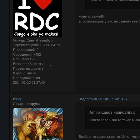
кошмар какой!!!!
а громоотводов у вас не ставят? или
Откуда:
Санкт-Петербург
Зарегистрирован
: 2006-04-29
Приглашений:
0
Сообщений:
7482
Пол:
Женский
Возраст:
46
[1979-08-22]
Провел на форуме:
8 дней 5 часов
Последний визит:
2014-01-10 01:27:40
oleg
Поделиться
2007-05-05 13:13:27
Лекарь форума
Amira-Lagos написал(а):
ничего себе!и часто такое быв
Вообще-то такое за почти 16 лет жиз