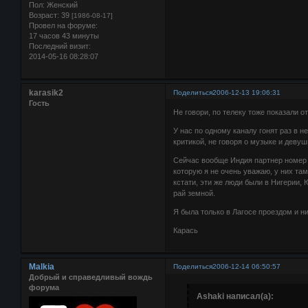
Пол:
Женский
Возраст:
39
[1986-08-17]
Провел на форуме:
17 часов 43 минуты
Последний визит:
2014-05-16 08:28:07
karasik2
Поделиться
2006-12-13 19:06:31
Гость
Не говори, по телеку тоже показали 
У нас по одному каналу гонят раз в 
критикой, не говоря о музыке и девуш
Сейчас вообще Индия партнер номер 1
которую я не очень уважаю, у них та
кстати, эти же люди были в Нигерии, 
рай земной.
Я была только в Лагосе проездом и ни
Карась
Malkia
Поделиться
2006-12-14 06:50:57
Добрый и справедливый вождь
форума
Ashaki написал(а):