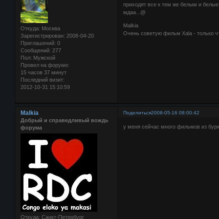
приходят все к тем же белым и белые
мдаа...@
Malkia
Откуда:
Москва
Очень советую фильм Xala - только ч
Зарегистрирован
: 2008-04-20
Приглашений:
0
Сообщений:
277
Пол:
Мужской
Провел на форуме:
15 часов 37 минут
Последний визит:
2012-10-31 15:10:59
Malkia
Поделиться
2008-05-16 08:00:42
Добрый и справедливый вождь
у меня сейчас много фильмов из бурк
форума
Откуда:
Санкт-Петербург