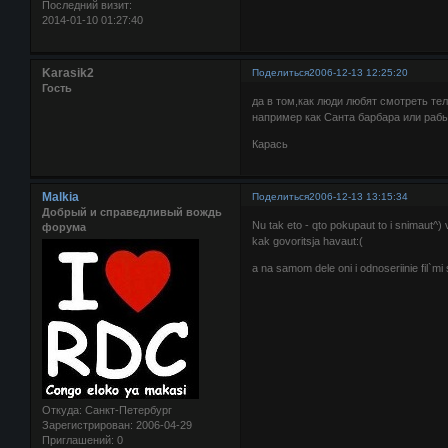
Последний визит:
2014-01-10 01:27:40
Karasik2
Поделиться
2006-12-13 12:25:20
Гость
да в том,как люди любят смотреть те
например как Санта барбара или раб
Карась
Malkia
Поделиться
2006-12-13 13:15:34
Добрый и справедливый вождь
Nu tak eto - qto pokupaut to i snimaut^)
форума
kak govoritsja havaut:(
a na samom dele oni i odnoseriinie fil`mi
Откуда:
Санкт-Петербург
Зарегистрирован
: 2006-04-29
Приглашений:
0