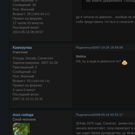
Приглашений:
0
Вы знаете Дюрренмата "Посещ
Сообщений:
30
Пол:
Женский
Возраст:
39
[1986-08-17]
да я читала но давнооо... вообще не
Провел на форуме:
себе представить это все в сенегале..
17 часов 43 минуты
Последний визит:
2014-05-16 08:28:07
Камерунка
Поделиться
2007-10-26 19:58:58
Участник
Malkia
Откуда:
Douala, Cameroon
Ой, ну а куда ж деваться-то?
Зарегистрирован
: 2007-10-26
Приглашений:
0
Сообщений:
13
Пол:
Женский
Возраст:
43
[1983-06-14]
Провел на форуме:
3 часа 0 минут
Последний визит:
2007-11-10 21:22:31
max-raduga
Поделиться
2008-05-16 00:52:17
Свой человек
@Xala 1975 года, Сенегал, режиссер
начало впечетляет, типа переворот в
где сидит белое руководство, ну белы