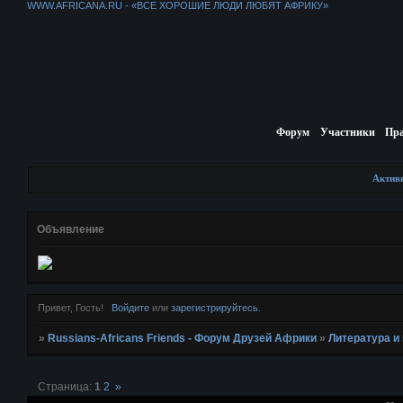
WWW.AFRICANA.RU - «ВСЕ ХОРОШИЕ ЛЮДИ ЛЮБЯТ АФРИКУ»
Форум
Участники
Пр
Актив
Объявление
Привет, Гость!
Войдите
или
зарегистрируйтесь
.
»
Russians-Africans Friends - Форум Друзей Африки
»
Литература и
Страница:
1
2
»