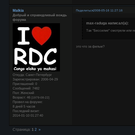
Malkia
Поделиться
2008-05-16 11:27:16
Добрый и справедливый вождь
форума
max-raduga написал(а):
Так "Бессилие" смотрели или н
это что за фильм?
Откуда:
Санкт-Петербург
Зарегистрирован
: 2006-04-29
Приглашений:
0
Сообщений:
7482
Пол:
Женский
Возраст:
46
[1979-08-22]
Провел на форуме:
8 дней 5 часов
Последний визит:
2014-01-10 01:27:40
Страница:
1
2
»