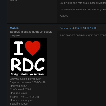
Да, я тоже об этом знаю, классный пр
Но эта информация по телевизору, то 
Карась
Malkia
Поделиться
2006-12-13 12:16:10
Добрый и справедливый вождь
ja ne sovsem ponimau v qem sobstvenno
форума
Откуда:
Санкт-Петербург
Зарегистрирован
: 2006-04-29
Приглашений:
0
Сообщений:
7482
Пол:
Женский
Возраст:
46
[1979-08-22]
Провел на форуме:
8 дней 5 часов