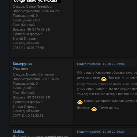
Откуда:
Санкт-Петербург
Зарегистрирован
: 2006-04-29
Приглашений:
0
Сообщений:
7482
Пол:
Женский
Возраст:
46
[1979-08-22]
Провел на форуме:
8 дней 5 часов
Последний визит:
2014-01-10 01:27:40
Камерунка
Поделиться
2007-10-26 19:26:54
Участник
Ой, у нас в Камеруне обожают смотр
Откуда:
Douala, Cameroon
день смотреть
При том, что почт
Зарегистрирован
: 2007-10-26
Приглашений:
0
когда только приехала вообще не пони
Сообщений:
13
у них спрашиваю: "Это что сериал что 
Пол:
Женский
там одни и теж же актеры постоянно
Возраст:
43
[1983-06-14]
теперь как приличная камерунка
Провел на форуме:
3 часа 0 минут
фильмы
Такие дела...
Последний визит:
2007-11-10 21:22:31
Malkia
Поделиться
2007-10-26 19:36:24
Добрый и справедливый вождь