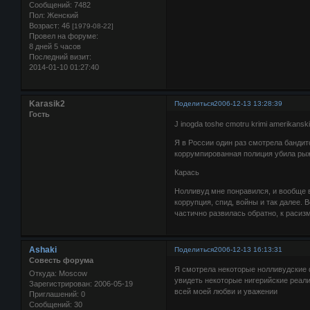
Сообщений:
7482
Пол:
Женский
Возраст:
46
[1979-08-22]
Провел на форуме:
8 дней 5 часов
Последний визит:
2014-01-10 01:27:40
Karasik2
Поделиться
2006-12-13 13:28:39
Гость
J inogda toshe cmotru krimi amerikansk
Я в России один раз смотрела бандит
коррумпированная полиция убила рыже
Карась
Нолливуд мне понравился, и вообще в
коррупция, спид, войны и так далее. 
частично развилась обратно, к расизм
Ashaki
Поделиться
2006-12-13 16:13:31
Совесть форума
Я смотрела некоторые нолливудские ф
Откуда:
Moscow
увидеть некоторые нигерийские реали
Зарегистрирован
: 2006-05-19
всей моей любви и уважении
Приглашений:
0
Сообщений:
30