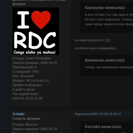
форума
Камерунка написал(а):
А все потому что там одни и т
потом стало нравиться теперь
сама прошу принести мне фил
на лицо прогресссс:))))
особенно мне понравилось
Откуда:
Санкт-Петербург
Камерунка написал(а):
Зарегистрирован
: 2006-04-29
Приглашений:
0
теперь как приличная камерун
Сообщений:
7482
Пол:
Женский
Возраст:
46
[1979-08-22]
Провел на форуме:
8 дней 5 часов
Последний визит:
2014-01-10 01:27:40
Ashaki
Поделиться
2007-10-26 19:39:27
Совесть форума
Откуда:
Moscow
Karssik2 написал(а):
Зарегистрирован
: 2006-05-19