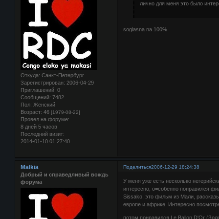
лично для меня это было интер
soglasna na 100%
Откуда:
Санкт-Петербург
Зарегистрирован
: 2006-04-29
Приглашений:
0
Сообщений:
7482
Пол:
Женский
Возраст:
46
[1979-08-22]
Провел на форуме:
8 дней 5 часов
Последний визит:
2014-01-10 01:27:40
Malkia
Поделиться
2006-12-29 18:24:38
Добрый и справедливый вождь
У меня уже есть несколько негерийск
форума
интересно, о=собенно понравился фил
Sissako, это фильм из Мали, рассказ
европе и африке. Интересно посмотре
потом понравился Le Ballon D'Or (Зо