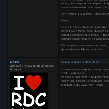
город, она теперь миллионерша и пре
сначала отказываются, но деньги бер
Есть если я не ошибаюсь название Х
karas
Еще был фильм Франция совместно с 
различные люди, бывший министр с ж
которые бросили своих мужей, и так 
которые ориентируются по карте мали
По Нигерии у меня ничего нет, жалко,
франкофонной Африке, конечно.
Malkia
Поделиться
2007-01-06 11:26:13
Добрый и справедливый вождь
/Только что посмотрела французскую 
форума
СУПЕР интересно!!!
во первых сам город, я то фотки вид
"песочные домики", о традициях, рели
в общем очень рада такой нахдке!