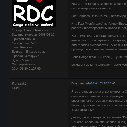
Кеита. Про то как мальчик из деревн
почти американская мечта.
Les Caprices D'Un Fleuve (капризы ре
Nha Fala (Морй голос) из Гвинеи Бисс
рассказывает про жизнь молодых дев
Откуда:
Санкт-Петербург
Зарегистрирован
: 2006-04-29
Xala 1975 года, Сенегал, режиссер O
Приглашений:
0
впечетляет, типа переворот в стране,
Сообщений:
7482
сидит белое руководство, ну белые т
Пол:
Женский
приходят все к тем же белым и белые
Возраст:
46
[1979-08-22]
Провел на форуме:
Satin Rouge (красный сатин), Тунис, п
8 дней 5 часов
Последний визит:
Le.Harem de Mme Osmane (гарем мада
2014-01-10 01:27:40
Karssik2
Поделиться
2007-01-02 19:52:05
Гость
Я смотрела два классных фирма из Се
фильм прокручивается в обратную сто
время ничего в Германии новенького 
Кармен действие перенесено в совре
замечательный.
давно, давно смотрела, вы знаете "
Сенегал, особенно впечатляет конец,
никто не посещает". Вы знаете Дюрр