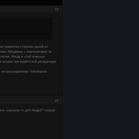
21
е принятие стороны одной из
сему Абиджану с вертолетами за
ления. Когда и этой помощи
а штурм президентской резиденции
ом же расширенном толковании
22
лать хорошее то для людей? скорее