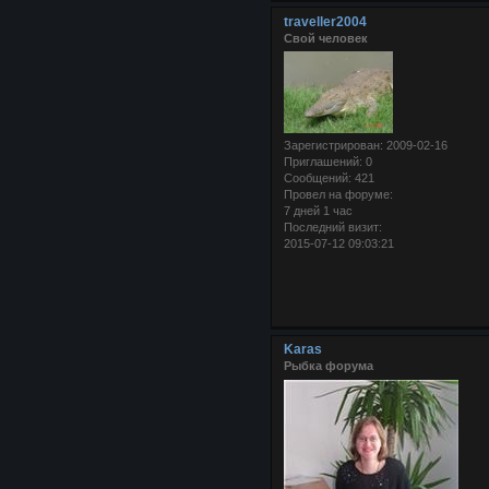
traveller2004
Свой человек
Зарегистрирован
: 2009-02-16
Приглашений:
0
Сообщений:
421
Провел на форуме:
7 дней 1 час
Последний визит:
2015-07-12 09:03:21
Karas
Рыбка форума