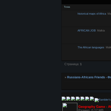
Тема
historical maps of Africa
Ma
AFRICAN JOB
Malkia
The African languages
Malk
Страница:
1
»
Russians-Africans Friends -
Geography Game - Af
Размер: 0.17 MB