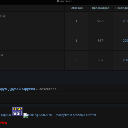
Resources
Ответов
Просмотров
Последн
lkia
1
5061
201
1
937
200
ia
0
755
200
 Форум Друзей Африки
»
Resources
AddUrl.ru - Раскрутка и реклама сайтов
rica